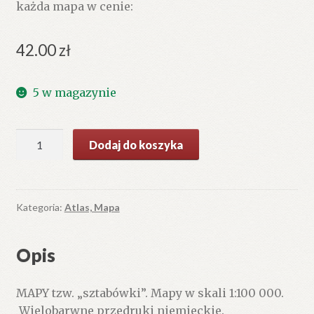
każda mapa w cenie:
42.00
zł
5 w magazynie
ilość
Dodaj do koszyka
MAPY
tzw.
„sztabówki”.
Mapy
Kategoria:
Atlas, Mapa
w
skali
Opis
1:100
000.
MAPY tzw. „sztabówki”. Mapy w skali 1:100 000.
Wielobarwne
Wielobarwne przedruki niemieckie.
przedruki