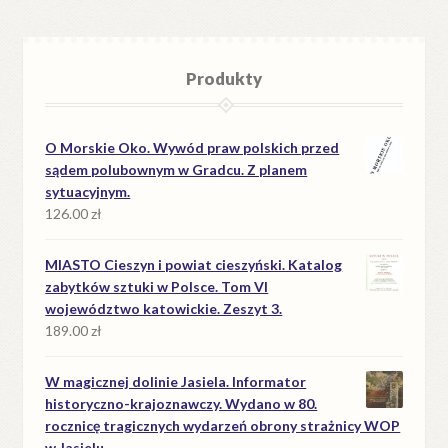
Produkty
O Morskie Oko. Wywód praw polskich przed
sądem polubownym w Gradcu. Z planem
sytuacyjnym.
126.00
zł
MIASTO Cieszyn i powiat cieszyński. Katalog
zabytków sztuki w Polsce. Tom VI
województwo katowickie. Zeszyt 3.
189.00
zł
W magicznej dolinie Jasiela. Informator
historyczno-krajoznawczy. Wydano w 80.
rocznicę tragicznych wydarzeń obrony strażnicy WOP
w Jasielu.