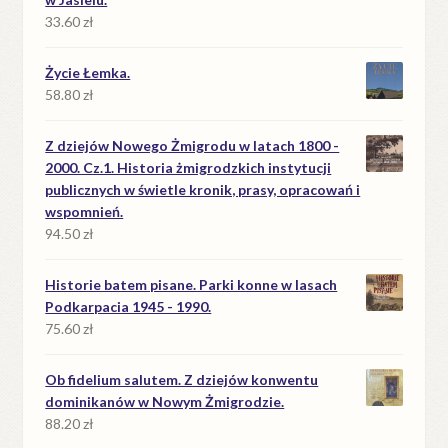
33.60
zł
Życie Łemka.
58.80
zł
Z dziejów Nowego Żmigrodu w latach 1800 -
2000. Cz.1. Historia żmigrodzkich instytucji
publicznych w świetle kronik, prasy, opracowań i
wspomnień.
94.50
zł
Historie batem pisane. Parki konne w lasach
Podkarpacia 1945 - 1990.
75.60
zł
Ob fidelium salutem. Z dziejów konwentu
dominikanów w Nowym Żmigrodzie.
88.20
zł