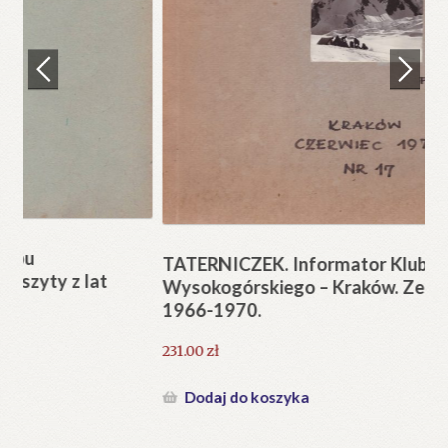
Regulamin
Zamówienie
N
Pi
Blog
12
Help in English
TATERNICZEK. Informator Klubu
Wysokogórskiego – Kraków. Zeszyty z lat
1966-1970.
231.00
zł
Dodaj do koszyka