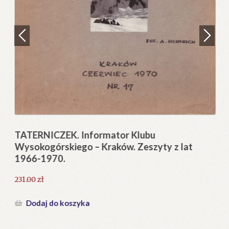
Regulamin
Zamówienie
N
Pi
Blog
12
Help in English
TATERNICZEK. Informator Klubu
Wysokogórskiego – Kraków. Zeszyty z lat
1966-1970.
231.00
zł
Dodaj do koszyka