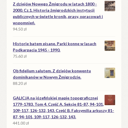
Z dziejów Nowego Żmigrodu w latach 1800 -
2000. Cz.1. Historia żmigrodzkich instytucji
publicznych w świetle kronik, prasy, opracowań i
wspomnień.
94.50
zł
Historie batem pisane. Parki konne w lasach
Podkarpacia 1945 - 1990.
75.60
zł
Ob fidelium salutem. Z dziejów konwentu
dominikanów w Nowym Żmigrodzie.
88.20
zł
GALICJA na józefińskiej mapie topograficznej
1779-1783. Tom 4. Część A. Sekcje 81-87, 94-101,
109-117, 126-132, 143. Część B. Faksymilia arkuszy 81-
87, 94-101, 109-117, 126-132, 143.
441.00
zł