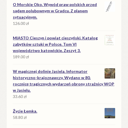
O Morskie Oko. Wywód praw polskich przed
sądem polubownym w Gradcu. Z planem
sytuacyjnym.
126.00
zł
MIASTO Cieszyn i powiat cieszyński. Katalog
zabytków sztuki w Polsce. Tom VI
województwo katowickie. Zeszyt 3.
189.00
zł
W magicznej dolinie Jasiela. Informator
historyczno-krajoznawczy. Wydano w 80.
rocznicę tragicznych wydarzeń obrony strażnicy WOP
w Jasielu.
33.60
zł
Życie Łemka.
58.80
zł