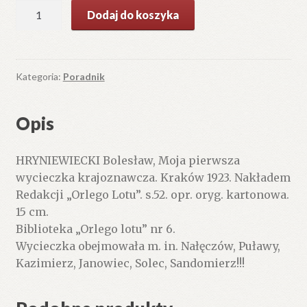
ilość
Dodaj do koszyka
Moja
pierwsza
wycieczka
krajoznawcza
Kategoria:
Poradnik
Opis
HRYNIEWIECKI Bolesław, Moja pierwsza
wycieczka krajoznawcza. Kraków 1923. Nakładem
Redakcji „Orlego Lotu”. s.52. opr. oryg. kartonowa.
15 cm.
Biblioteka „Orlego lotu” nr 6.
Wycieczka obejmowała m. in. Nałęczów, Puławy,
Kazimierz, Janowiec, Solec, Sandomierz!!!