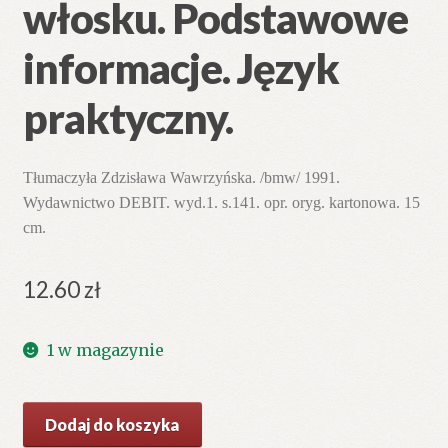
włosku. Podstawowe
informacje. Język
praktyczny.
Tłumaczyła Zdzisława Wawrzyńska. /bmw/ 1991.
Wydawnictwo DEBIT. wyd.1. s.141. opr. oryg. kartonowa. 15
cm.
12.60
zł
1 w magazynie
ilość
Dodaj do koszyka
Mówię