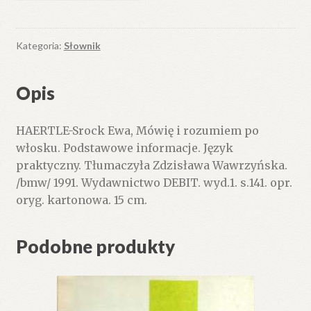
i
rozumiem
po
Kategoria:
Słownik
włosku.
Podstawowe
Opis
informacje.
Język
HAERTLE-Srock Ewa, Mówię i rozumiem po
praktyczny.
włosku. Podstawowe informacje. Język
praktyczny. Tłumaczyła Zdzisława Wawrzyńska.
/bmw/ 1991. Wydawnictwo DEBIT. wyd.1. s.141. opr.
oryg. kartonowa. 15 cm.
Podobne produkty