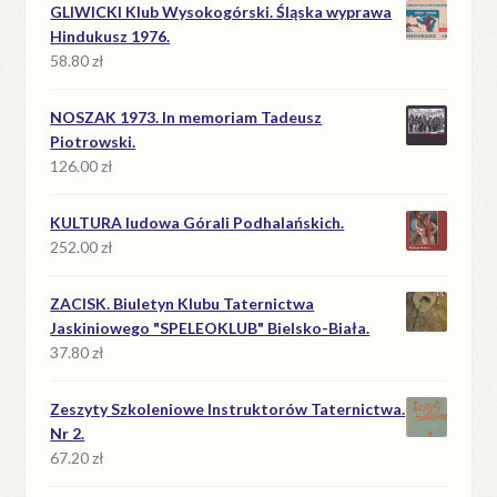
wynosiła:
wynosi:
GLIWICKI Klub Wysokogórski. Śląska wyprawa
39.90 zł.
18.90 zł.
Hindukusz 1976.
58.80
zł
NOSZAK 1973. In memoriam Tadeusz
Piotrowski.
126.00
zł
KULTURA ludowa Górali Podhalańskich.
252.00
zł
ZACISK. Biuletyn Klubu Taternictwa
Jaskiniowego "SPELEOKLUB" Bielsko-Biała.
37.80
zł
Zeszyty Szkoleniowe Instruktorów Taternictwa.
Nr 2.
67.20
zł