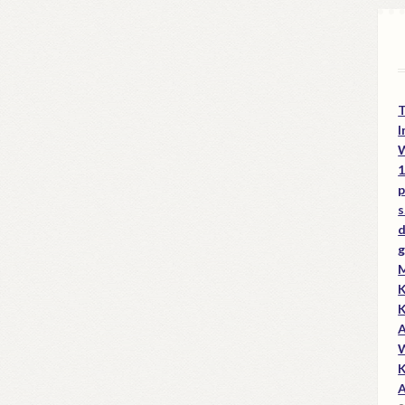
I
W
1
p
s
d
g
M
K
K
A
W
K
A