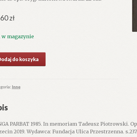
.60
zł
1 w magazynie
ć
Dodaj do koszyka
NGA
RBAT
.
goria:
Inne
moriam
eusz
is
trowski.
GA PARBAT 1985. In memoriam Tadeusz Piotrowski. Op
zecin 2019. Wydawca: Fundacja Ulica Przestrzenna. s.237.