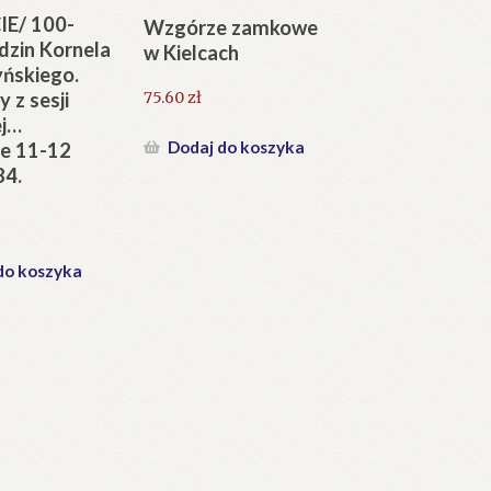
IE/ 100-
Wzgórze zamkowe
odzin Kornela
w Kielcach
ńskiego.
 z sesji
75.60
zł
j…
Dodaj do koszyka
e 11-12
84.
do koszyka