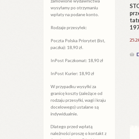
zamówione wydawnictwa
STO
wysyłamy po otrzymaniu
prz
wpłaty na podane konto.
tat
19
Rodzaje przesyłek:
25.2
Poczta Polska Priorytet (list,
paczka): 18,90 zł.
D
InPost Paczkomat: 18,90 zł
InPost Kurier: 18,90 zł
W przypadku
wysyłki
za
granicę
koszty (zależące od
rodzaju przesyłki, wagi i kraju
docelowego) ustalane są
indywidualnie.
Dlatego przed wpłatą
należności proszę o kontakt z