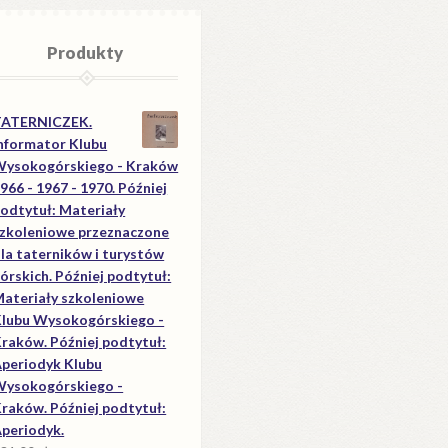
Produkty
TATERNICZEK.
nformator Klubu
ysokogórskiego - Kraków
966 - 1967 - 1970. Później
odtytuł: Materiały
zkoleniowe przeznaczone
la taterników i turystów
órskich. Później podtytuł:
ateriały szkoleniowe
lubu Wysokogórskiego -
raków. Później podtytuł:
periodyk Klubu
ysokogórskiego -
raków. Później podtytuł:
periodyk.