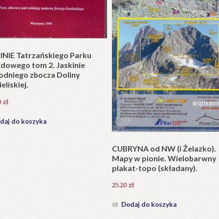
t w wersji składanej.
zł
daj do koszyka
Krzyże litewskie. Kapliczki i k
przydrożne jako dzieło sztuki
ludowej i potrzeba ich ochron
231.00
zł
Dodaj do koszyka