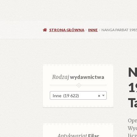
STRONA GŁÓWNA
INNE
NANGA PARBAT 1985
N
Rodzaj
wydawnictwa
1
Inne (19 622)
×
T
Opr
Wyd
Antykwariat
Filar
lic