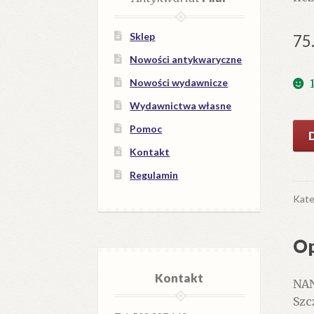
Sklep
75
Nowości antykwaryczne
Nowości wydawnicze
Wydawnictwa własne
iloś
Pomoc
NA
Kontakt
PA
Regulamin
1985
In
Kate
me
Tad
Op
Pio
Kontakt
NAN
Szc