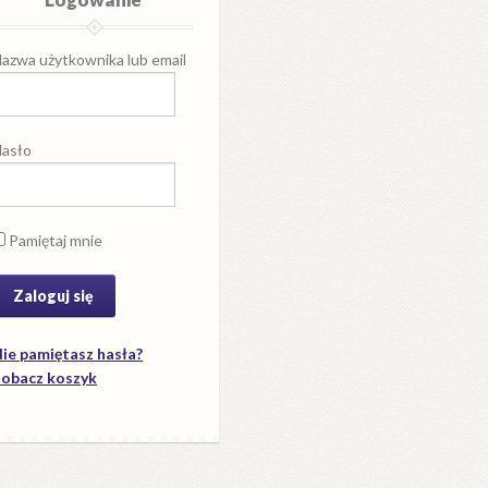
azwa użytkownika lub email
asło
Pamiętaj mnie
ie pamiętasz hasła?
obacz koszyk