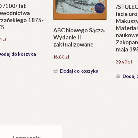
 /100/ lat
/STULEC
ewodnictwa
lecie ur
rzańskiego 1875-
Makuszy
75
Materiały
ABC Nowego Sącza.
naukowe
Wydanie II
0
zł
Zakopan
zaktualizowane.
maja 19
odaj do koszyka
16.80
zł
29.40
zł
Dodaj do koszyka
Dodaj 
Logowanie