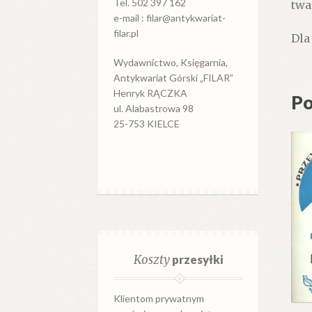
Tel. 502 397 162
twa
e-mail : filar@antykwariat-
filar.pl
Dla
Wydawnictwo, Księgarnia,
Antykwariat Górski „FILAR”
Henryk RĄCZKA
Po
ul. Alabastrowa 98
25-753 KIELCE
Koszty
przesyłki
Klientom prywatnym