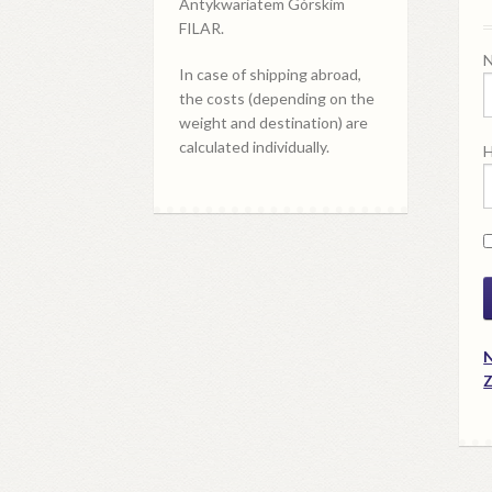
Antykwariatem Górskim
FILAR.
N
In case of shipping abroad,
the costs (depending on the
weight and destination) are
calculated individually.
H
N
Z