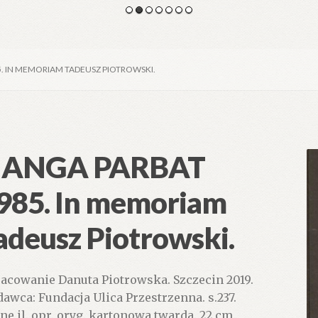
. IN MEMORIAM TADEUSZ PIOTROWSKI.
ANGA PARBAT
985. In memoriam
adeusz Piotrowski.
acowanie Danuta Piotrowska. Szczecin 2019.
awca: Fundacja Ulica Przestrzenna. s.237.
zne il. opr. oryg. kartonowa twarda. 22 cm.