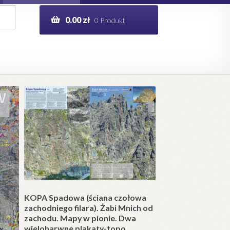
0.00
zł
0 Produkt
g
Help in English