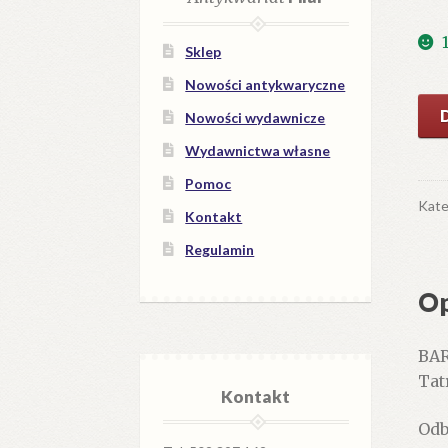
Sklep
Nowości antykwaryczne
iloś
Nowości wydawnicze
Nie
Wydawnictwa własne
w
Tat
Pomoc
Kate
Kontakt
Regulamin
Op
BAR
Tat
Kontakt
Odb