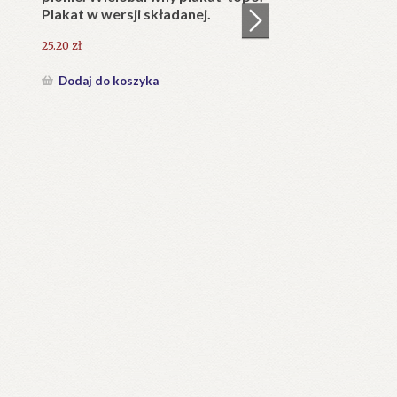
25.20
zł
Dodaj do koszyka
KAPLICA Najświętszego Serca
w)
Pana Jezusa w Jaszczurówce
(1907-2007).
126.00
zł
Dodaj do koszyka