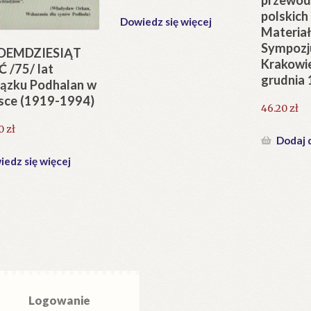
polskich
Dowiedz się więcej
Materiał
Sympoz
EDEMDZIESIĄT
Krakowie
Ć /75/ lat
grudnia 
ązku Podhalan w
sce (1919-1994)
46.20
zł
80
zł
Dodaj 
edz się więcej
Logowanie