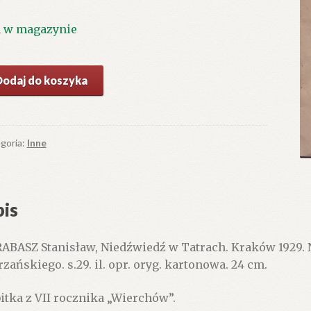
1 w magazynie
ć
Dodaj do koszyka
dźwiedź
rach.
goria:
Inne
is
ABASZ Stanisław, Niedźwiedź w Tatrach. Kraków 1929.
rzańskiego. s.29. il. opr. oryg. kartonowa. 24 cm.
itka z VII rocznika „Wierchów”.