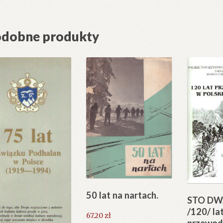
dobne produkty
50 lat na nartach.
STO DW
/120/ la
67.20
zł
przewod