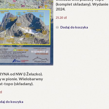
e litewskie. Kapliczki i krzyże
Opisanie Tatr (Wybór tekstó
drożne jako dzieło sztuki
ej i potrzeba ich ochrony.
84.00
zł
0
zł
Dodaj do koszyka
daj do koszyka