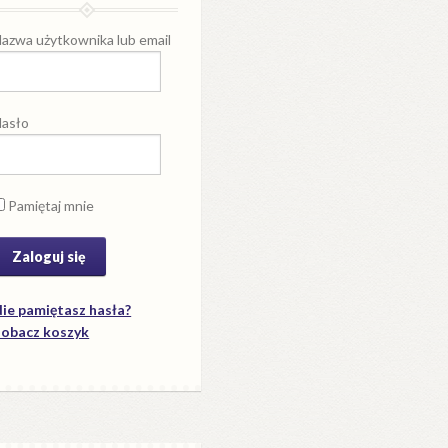
azwa użytkownika lub email
asło
Pamiętaj mnie
ie pamiętasz hasła?
obacz koszyk