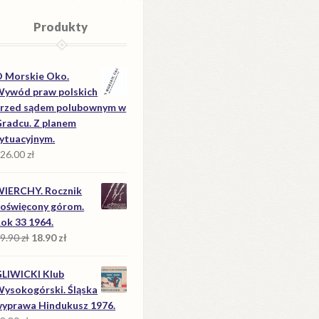
Produkty
 Morskie Oko.
ywód praw polskich
rzed sądem polubownym w
radcu. Z planem
ytuacyjnym.
26.00
zł
IERCHY. Rocznik
oświęcony górom.
ok 33 1964.
Pierwotna
Aktualna
9.90
zł
18.90
zł
cena
cena
wynosiła:
wynosi:
LIWICKI Klub
39.90 zł.
18.90 zł.
ysokogórski. Śląska
yprawa Hindukusz 1976.