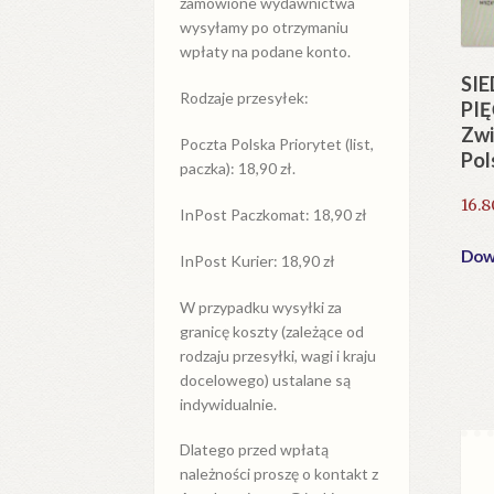
zamówione wydawnictwa
wysyłamy po otrzymaniu
wpłaty na podane konto.
SI
Rodzaje przesyłek:
PIĘ
Zwi
Poczta Polska Priorytet (list,
Pol
paczka): 18,90 zł.
16.
InPost Paczkomat: 18,90 zł
Dowi
InPost Kurier: 18,90 zł
W przypadku
wysyłki
za
granicę
koszty (zależące od
rodzaju przesyłki, wagi i kraju
docelowego) ustalane są
indywidualnie.
Dlatego przed wpłatą
należności proszę o kontakt z