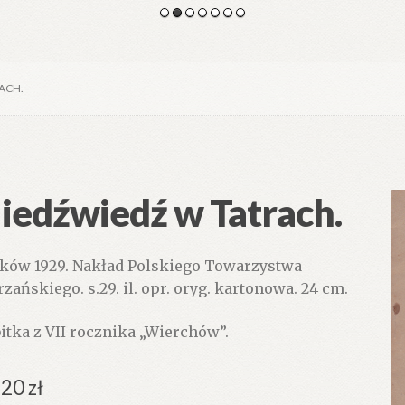
ACH.
iedźwiedź w Tatrach.
ków 1929. Nakład Polskiego Towarzystwa
rzańskiego. s.29. il. opr. oryg. kartonowa. 24 cm.
itka z VII rocznika „Wierchów”.
.20
zł