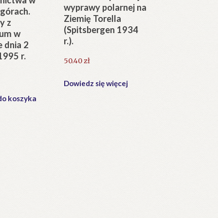
wyprawy polarnej na
 górach.
Ziemię Torella
y z
(Spitsbergen 1934
jum w
r.).
 dnia 2
1995 r.
50.40
zł
Dowiedz się więcej
do koszyka