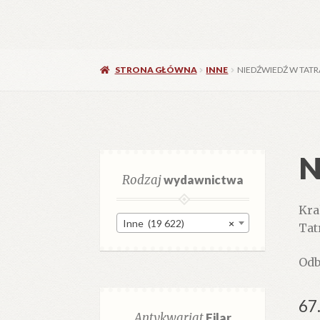
STRONA GŁÓWNA
INNE
NIEDŹWIEDŹ W TATR
N
Rodzaj
wydawnictwa
Kra
Inne (19 622)
×
Tat
Odb
67
Antykwariat
Filar