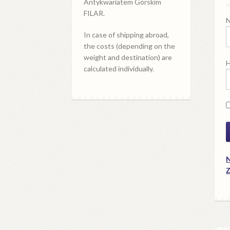
Antykwariatem Górskim
FILAR.
N
In case of shipping abroad,
the costs (depending on the
weight and destination) are
H
calculated individually.
N
Z