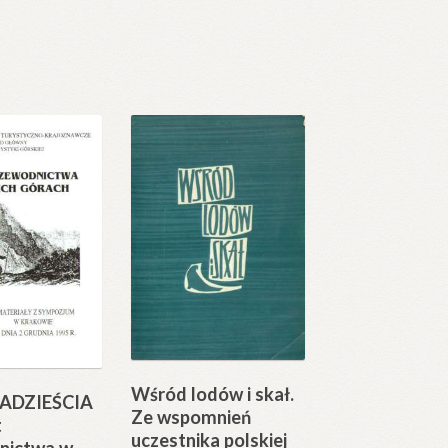
Wśród lodów i skał.
ADZIEŚCIA
Ze wspomnień
t
uczestnika polskiej
nictwa w