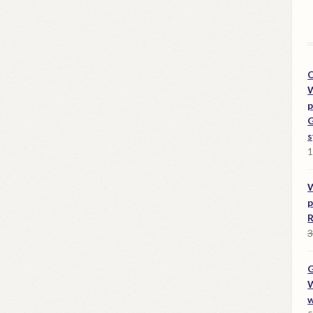
O
W
p
G
s
1
W
p
R
3
G
W
w