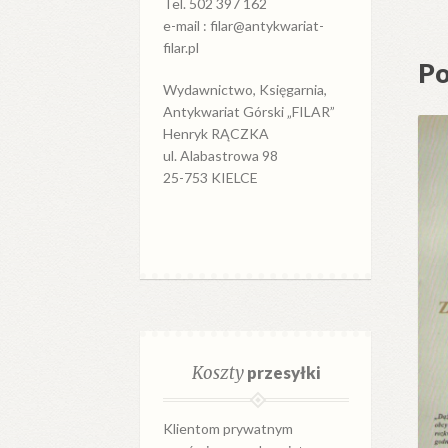
Tel. 502 397 162
e-mail : filar@antykwariat-
filar.pl
Po
Wydawnictwo, Księgarnia,
Antykwariat Górski „FILAR”
Henryk RĄCZKA
ul. Alabastrowa 98
25-753 KIELCE
Koszty
przesyłki
Klientom prywatnym