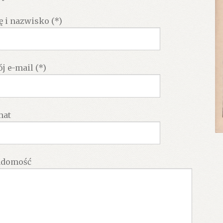
ę i nazwisko (*)
j e-mail (*)
mat
adomość