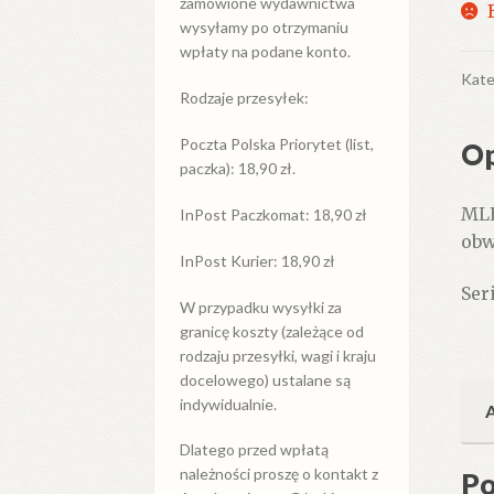
zamówione wydawnictwa
wysyłamy po otrzymaniu
wpłaty na podane konto.
Kate
Rodzaje przesyłek:
Poczta Polska Priorytet (list,
Op
paczka): 18,90 zł.
MLE
InPost Paczkomat: 18,90 zł
obw
InPost Kurier: 18,90 zł
Ser
W przypadku
wysyłki
za
granicę
koszty (zależące od
rodzaju przesyłki, wagi i kraju
docelowego) ustalane są
indywidualnie.
Dlatego przed wpłatą
należności proszę o kontakt z
Po