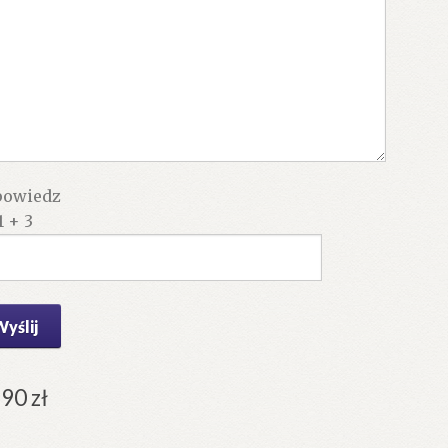
owiedz
1 + 3
.90
zł