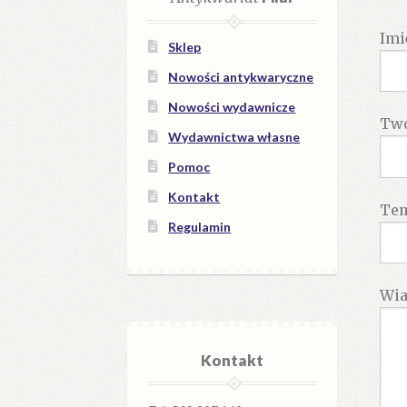
Imi
Sklep
Nowości antykwaryczne
Nowości wydawnicze
Twó
Wydawnictwa własne
Pomoc
Kontakt
Te
Regulamin
Wi
Kontakt