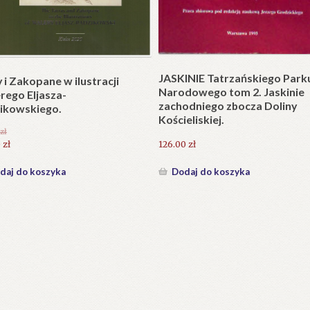
Plakat w wersji składanej.
plet składany). Wydanie
.
25.20
zł
zł
Dodaj do koszyka
daj do koszyka