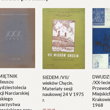
MIĘTNIK
DWUDZI
SIEDEM /VII/
ileuszu
/XX-leci
wieków Chęcin.
ydziestolecia
Przewod
Materiały sesji
cji Narciarskiej
Miejski
naukowej 24 V 1975
skiego
Krakowi
r.
warzystwa
1968
25.20
zł