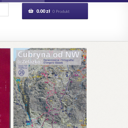
0.00
zł
0 Produkt
g
Help in English
ie
opo.