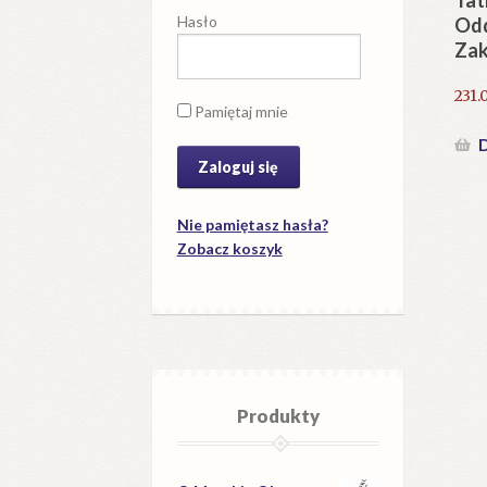
Tat
Hasło
Odd
Zak
231.
Pamiętaj mnie
D
Nie pamiętasz hasła?
Zobacz koszyk
Produkty