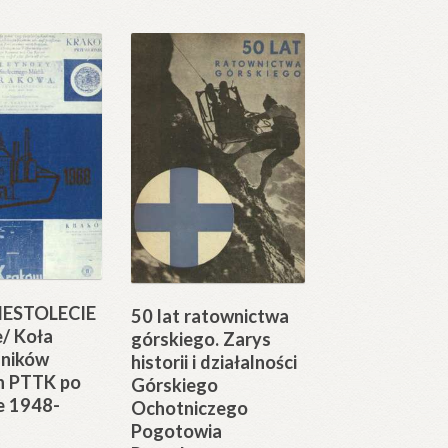
ESTOLECIE
50 lat ratownictwa
e/ Koła
górskiego. Zarys
ników
historii i działalności
ch PTTK po
Górskiego
e 1948-
Ochotniczego
Pogotowia