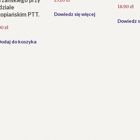
rzańskiego przy
18.90
zł
ziale
opiańskim PTT.
Dowiedz się więcej
Dowiedz s
00
zł
odaj do koszyka