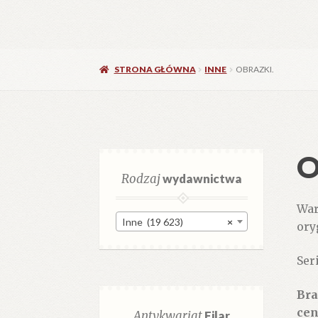
STRONA GŁÓWNA
INNE
OBRAZKI.
O
Rodzaj
wydawnictwa
Wars
Inne (19 623)
×
ory
Ser
Bra
cen
Antykwariat
Filar