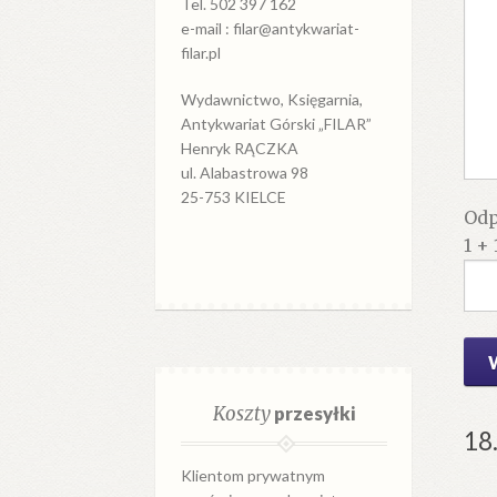
Tel. 502 397 162
e-mail : filar@antykwariat-
filar.pl
Wydawnictwo, Księgarnia,
Antykwariat Górski „FILAR”
Henryk RĄCZKA
ul. Alabastrowa 98
25-753 KIELCE
Odp
1 + 
Koszty
przesyłki
18
Klientom prywatnym