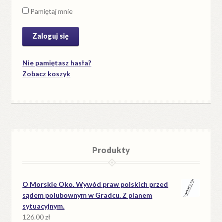
Pamiętaj mnie
Nie pamiętasz hasła?
Zobacz koszyk
Produkty
O Morskie Oko. Wywód praw polskich przed
sądem polubownym w Gradcu. Z planem
sytuacyjnym.
126.00
zł