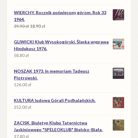
WIERCHY. Rocznik poświęcony górom. Rok 33
1964.
Pierwotna
Aktualna
39.90
zł
18.90
zł
cena
cena
wynosiła:
wynosi:
GLIWICKI Klub Wysokogórski. Śląska wyprawa
39.90 zł.
18.90 zł.
Hindukusz 1976.
58.80
zł
NOSZAK 1973. In memoriam Tadeusz
Piotrowski.
126.00
zł
KULTURA ludowa Górali Podhalańskich.
252.00
zł
ZACISK. Biuletyn Klubu Taternictwa
Jaskiniowego "SPELEOKLUB" Bielsko-Biała.
37.80
zł