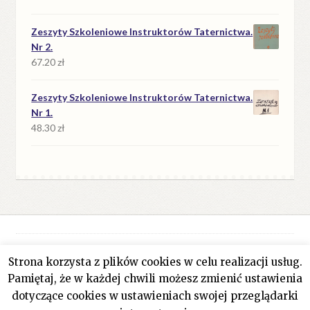
Zeszyty Szkoleniowe Instruktorów Taternictwa.
Nr 2.
67.20
zł
Zeszyty Szkoleniowe Instruktorów Taternictwa.
Nr 1.
48.30
zł
Strona korzysta z plików cookies w celu realizacji usług.
© Antykwariat Filar 2026
Pamiętaj, że w każdej chwili możesz zmienić ustawienia
Polityka prywatności
Stworzone z WooCommerce
.
dotyczące cookies w ustawieniach swojej przeglądarki