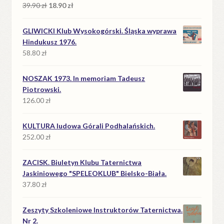
Pierwotna
Aktualna
39.90
zł
18.90
zł
cena
cena
wynosiła:
wynosi:
GLIWICKI Klub Wysokogórski. Śląska wyprawa
39.90 zł.
18.90 zł.
Hindukusz 1976.
58.80
zł
NOSZAK 1973. In memoriam Tadeusz
Piotrowski.
126.00
zł
KULTURA ludowa Górali Podhalańskich.
252.00
zł
ZACISK. Biuletyn Klubu Taternictwa
Jaskiniowego "SPELEOKLUB" Bielsko-Biała.
37.80
zł
Zeszyty Szkoleniowe Instruktorów Taternictwa.
Nr 2.