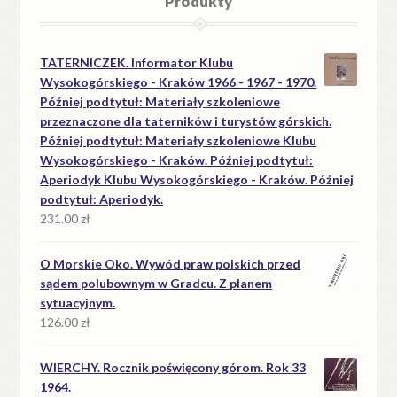
Produkty
TATERNICZEK. Informator Klubu
Wysokogórskiego - Kraków 1966 - 1967 - 1970.
Później podtytuł: Materiały szkoleniowe
przeznaczone dla taterników i turystów górskich.
Później podtytuł: Materiały szkoleniowe Klubu
Wysokogórskiego - Kraków. Później podtytuł:
Aperiodyk Klubu Wysokogórskiego - Kraków. Później
podtytuł: Aperiodyk.
231.00
zł
O Morskie Oko. Wywód praw polskich przed
sądem polubownym w Gradcu. Z planem
sytuacyjnym.
126.00
zł
WIERCHY. Rocznik poświęcony górom. Rok 33
1964.