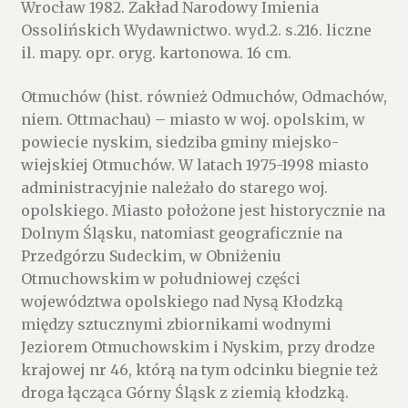
Wrocław 1982. Zakład Narodowy Imienia
Ossolińskich Wydawnictwo. wyd.2. s.216. liczne
il. mapy. opr. oryg. kartonowa. 16 cm.
Otmuchów (hist. również Odmuchów, Odmachów,
niem. Ottmachau) – miasto w woj. opolskim, w
powiecie nyskim, siedziba gminy miejsko-
wiejskiej Otmuchów. W latach 1975-1998 miasto
administracyjnie należało do starego woj.
opolskiego. Miasto położone jest historycznie na
Dolnym Śląsku, natomiast geograficznie na
Przedgórzu Sudeckim, w Obniżeniu
Otmuchowskim w południowej części
województwa opolskiego nad Nysą Kłodzką
między sztucznymi zbiornikami wodnymi
Jeziorem Otmuchowskim i Nyskim, przy drodze
krajowej nr 46, którą na tym odcinku biegnie też
droga łącząca Górny Śląsk z ziemią kłodzką.