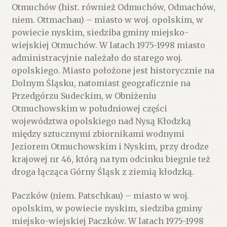
Otmuchów (hist. również Odmuchów, Odmachów,
niem. Ottmachau) – miasto w woj. opolskim, w
powiecie nyskim, siedziba gminy miejsko-
wiejskiej Otmuchów. W latach 1975-1998 miasto
administracyjnie należało do starego woj.
opolskiego. Miasto położone jest historycznie na
Dolnym Śląsku, natomiast geograficznie na
Przedgórzu Sudeckim, w Obniżeniu
Otmuchowskim w południowej części
województwa opolskiego nad Nysą Kłodzką
między sztucznymi zbiornikami wodnymi
Jeziorem Otmuchowskim i Nyskim, przy drodze
krajowej nr 46, którą na tym odcinku biegnie też
droga łącząca Górny Śląsk z ziemią kłodzką.
Paczków (niem. Patschkau) – miasto w woj.
opolskim, w powiecie nyskim, siedziba gminy
miejsko-wiejskiej Paczków. W latach 1975-1998