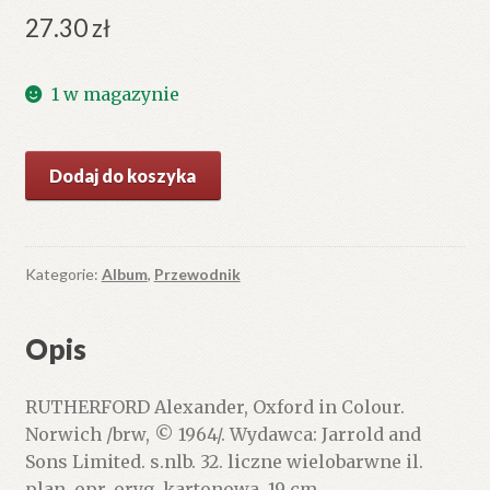
27.30
zł
1 w magazynie
ilość
Dodaj do koszyka
Oxford
in
Colour.
Kategorie:
Album
,
Przewodnik
Opis
RUTHERFORD Alexander, Oxford in Colour.
Norwich /brw, © 1964/. Wydawca: Jarrold and
Sons Limited. s.nlb. 32. liczne wielobarwne il.
plan. opr. oryg. kartonowa. 19 cm.