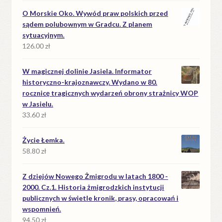
O Morskie Oko. Wywód praw polskich przed
sądem polubownym w Gradcu. Z planem
sytuacyjnym.
126.00
zł
W magicznej dolinie Jasiela. Informator
historyczno-krajoznawczy. Wydano w 80.
rocznicę tragicznych wydarzeń obrony strażnicy WOP
w Jasielu.
33.60
zł
Życie Łemka.
58.80
zł
Z dziejów Nowego Żmigrodu w latach 1800 -
2000. Cz.1. Historia żmigrodzkich instytucji
publicznych w świetle kronik, prasy, opracowań i
wspomnień.
94.50
zł