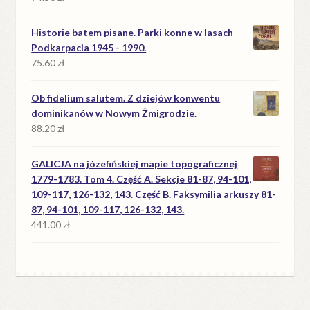
Historie batem pisane. Parki konne w lasach
Podkarpacia 1945 - 1990.
75.60
zł
Ob fidelium salutem. Z dziejów konwentu
dominikanów w Nowym Żmigrodzie.
88.20
zł
GALICJA na józefińskiej mapie topograficznej
1779-1783. Tom 4. Część A. Sekcje 81-87, 94-101,
109-117, 126-132, 143. Część B. Faksymilia arkuszy 81-
87, 94-101, 109-117, 126-132, 143.
441.00
zł