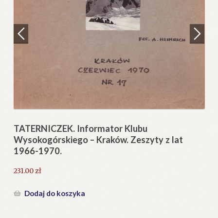
Regulamin
Zamówienie
N
Pi
Blog
12
Help in English
TATERNICZEK. Informator Klubu
Wysokogórskiego – Kraków. Zeszyty z lat
1966-1970.
231.00
zł
Dodaj do koszyka