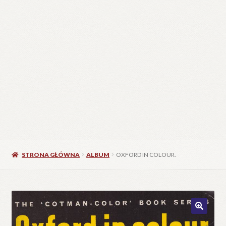
STRONA GŁÓWNA
ALBUM
OXFORD IN COLOUR.
🔍