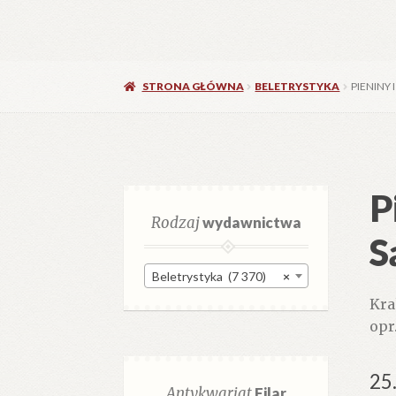
STRONA GŁÓWNA
BELETRYSTYKA
PIENINY 
P
Rodzaj
wydawnictwa
S
Beletrystyka (7 370)
×
Kra
opr.
25
Antykwariat
Filar