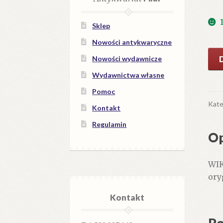
Sklep
Nowości antykwaryczne
iloś
Nowości wydawnicze
Pie
Wydawnictwa własne
i
Zie
Pomoc
Sąd
Kate
Kontakt
Regulamin
Op
WIK
ory
Kontakt
Po