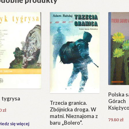
Polska s
 tygrysa
Górach
Trzecia granica.
Księżyc
Zbójnicka droga. W
80
zł
matni. Nieznajoma z
79.80
zł
baru „Bolero”.
edz się więcej