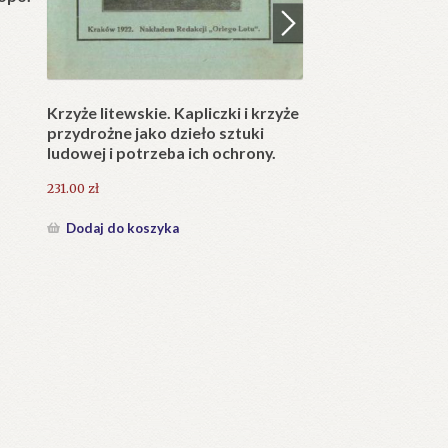
Krzyże litewskie. Kapliczki i krzyże
Opisanie Tatr (W
przydrożne jako dzieło sztuki
ludowej i potrzeba ich ochrony.
84.00
zł
231.00
zł
Dodaj do koszyka
Dodaj do koszyka