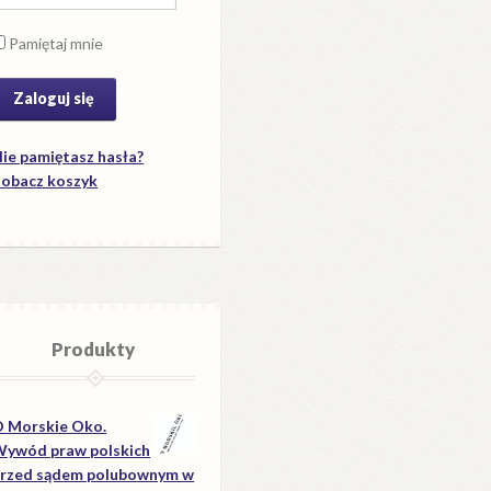
Pamiętaj mnie
ie pamiętasz hasła?
obacz koszyk
Produkty
 Morskie Oko.
ywód praw polskich
rzed sądem polubownym w