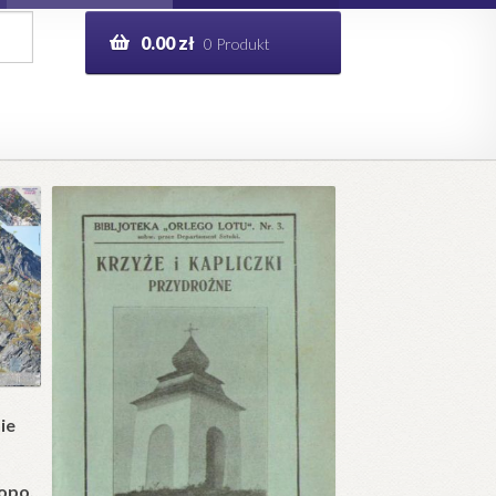
0.00
zł
0 Produkt
g
Help in English
ie
opo.