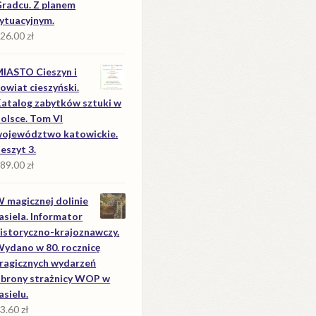
radcu. Z planem
ytuacyjnym.
26.00
zł
IASTO Cieszyn i
owiat cieszyński.
atalog zabytków sztuki w
olsce. Tom VI
ojewództwo katowickie.
eszyt 3.
89.00
zł
 magicznej dolinie
asiela. Informator
istoryczno-krajoznawczy.
ydano w 80. rocznicę
ragicznych wydarzeń
brony strażnicy WOP w
asielu.
3.60
zł