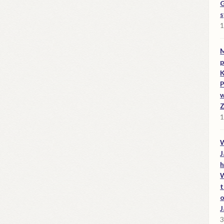
G
s
1
M
p
K
P
w
Z
1
W
J
h
W
t
o
J
3