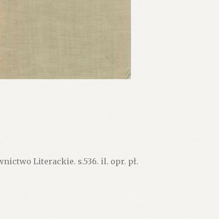
two Literackie. s.536. il. opr. pł.