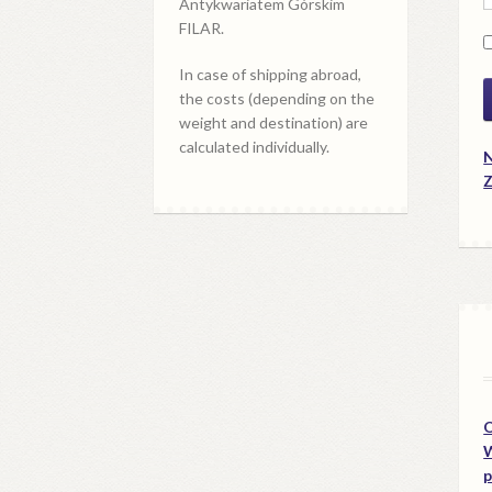
Antykwariatem Górskim
FILAR.
In case of shipping abroad,
the costs (depending on the
weight and destination) are
calculated individually.
N
Z
O
W
p