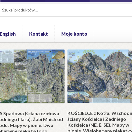
aj:
aj
 English
Kontakt
Moje konto
łatność
Polityka prywatności
Pomoc
Regulamin
Zamówienie
Blo
KOŚCIELCE z Kotła. Wschodn
 Spadowa (ściana czołowa
ściany Kościelca i Zadniego
dniego filara). Żabi Mnich od
Kościelca (NE, E, SE). Mapy w
odu. Mapy w pionie. Dwa
pionie. Wielobarwny plakat-t
obarwne plakaty-topo