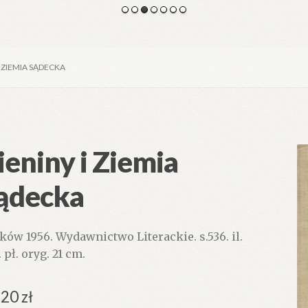
I ZIEMIA SĄDECKA
ieniny i Ziemia
ądecka
ków 1956. Wydawnictwo Literackie. s.536. il.
 pł. oryg. 21 cm.
.20
zł