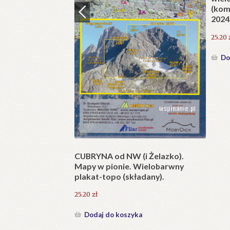
(kom
2024
25.20
ńskiego Parku
Do
 2. Jaskinie
cza Doliny
ka
CUBRYNA od NW (i Żelazko).
Mapy w pionie. Wielobarwny
plakat-topo (składany).
25.20
zł
Dodaj do koszyka