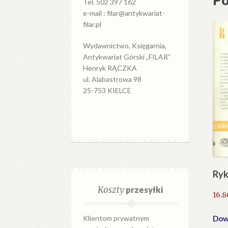
Tel. 502 397 162
e-mail : filar@antykwariat-
filar.pl
Wydawnictwo, Księgarnia,
Antykwariat Górski „FILAR”
Henryk RĄCZKA
ul. Alabastrowa 98
25-753 KIELCE
Ryk
Koszty
przesyłki
16.
Dowi
Klientom prywatnym