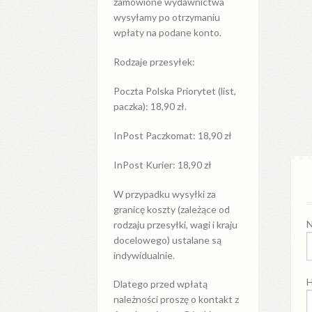
zamówione wydawnictwa
wysyłamy po otrzymaniu
wpłaty na podane konto.
Rodzaje przesyłek:
Poczta Polska Priorytet (list,
paczka): 18,90 zł.
InPost Paczkomat: 18,90 zł
InPost Kurier: 18,90 zł
W przypadku
wysyłki
za
granicę
koszty (zależące od
N
rodzaju przesyłki, wagi i kraju
docelowego) ustalane są
indywidualnie.
H
Dlatego przed wpłatą
należności proszę o kontakt z