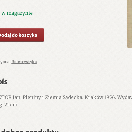
1 w magazynie
ć
Dodaj do koszyka
niny
mia
ecka
goria:
Beletrystyka
is
TOR Jan, Pieniny i Ziemia Sądecka. Kraków 1956. Wydawnic
g. 21 cm.
dobne produkty