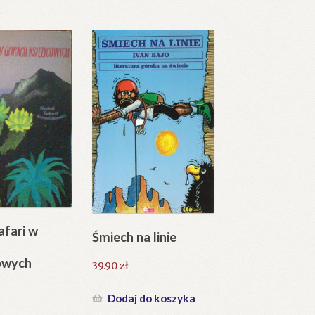
afari w
Śmiech na linie
owych
39.90
zł
Dodaj do koszyka