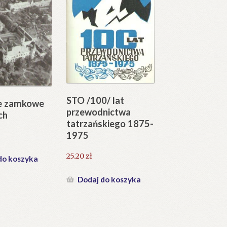
STO /100/ lat
e zamkowe
przewodnictwa
ch
tatrzańskiego 1875-
1975
25.20
zł
do koszyka
Dodaj do koszyka