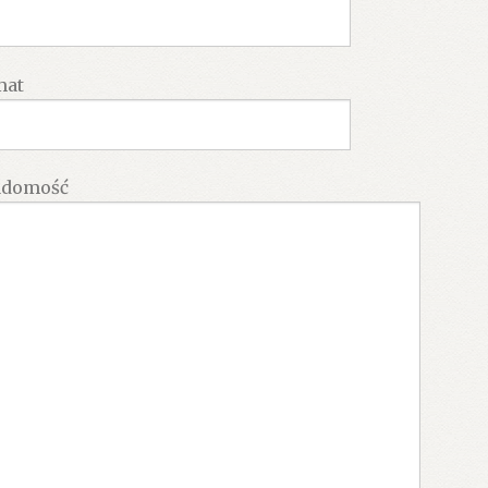
mat
adomość