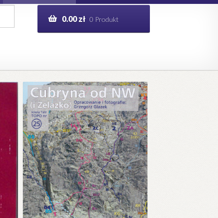
0.00
zł
0 Produkt
g
Help in English
ie
opo.