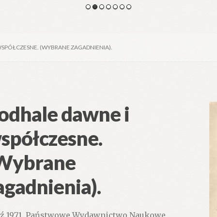
WSPÓŁCZESNE. (WYBRANE ZAGADNIENIA).
odhale dawne i
spółczesne.
Wybrane
agadnienia).
ź 1971. Państwowe Wydawnictwo Naukowe.