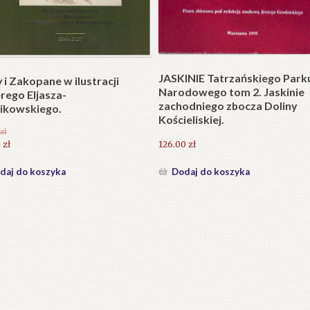
Plakat w wersji składanej.
plet składany). Wydanie
.
25.20
zł
zł
Dodaj do koszyka
daj do koszyka