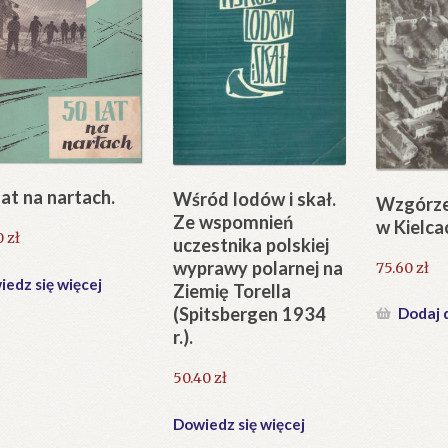
lat na nartach.
Wśród lodów i skał.
Wzgórz
Ze wspomnień
w Kielca
0
zł
uczestnika polskiej
wyprawy polarnej na
75.60
zł
edz się więcej
Ziemię Torella
(Spitsbergen 1934
Dodaj 
r.).
50.40
zł
Dowiedz się więcej