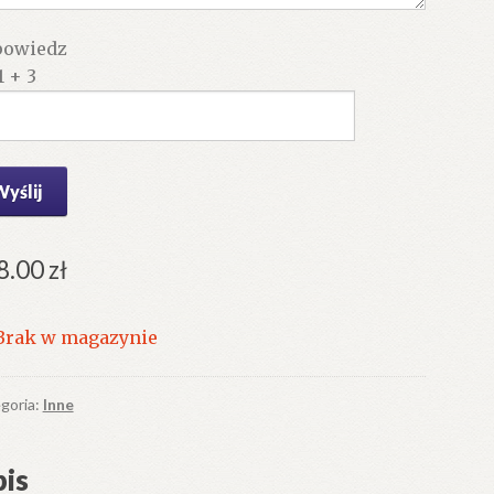
owiedz
1 + 3
8.00
zł
Brak w magazynie
goria:
Inne
is