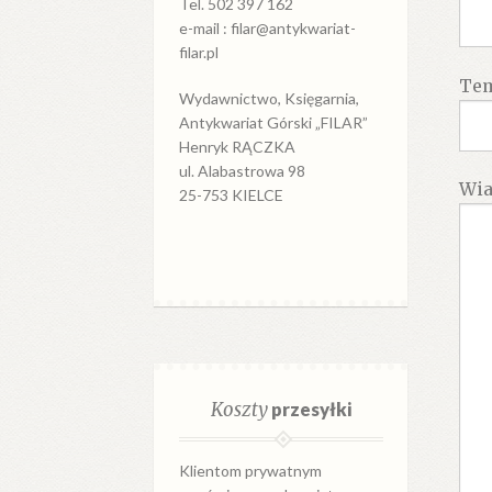
Tel. 502 397 162
e-mail : filar@antykwariat-
filar.pl
Te
Wydawnictwo, Księgarnia,
Antykwariat Górski „FILAR”
Henryk RĄCZKA
ul. Alabastrowa 98
Wi
25-753 KIELCE
Koszty
przesyłki
Klientom prywatnym