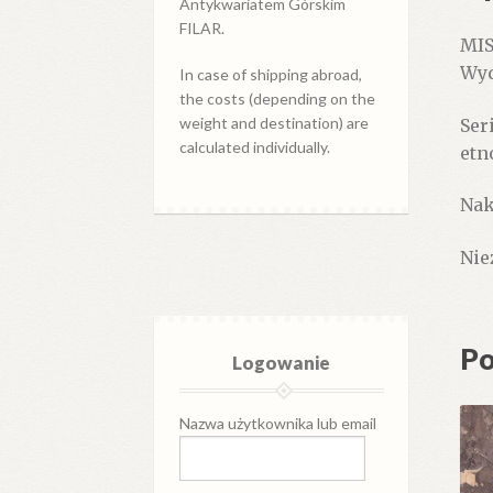
Antykwariatem Górskim
FILAR.
MIS
Wyd
In case of shipping abroad,
the costs (depending on the
weight and destination) are
Ser
calculated individually.
etn
Nak
Nie
Po
Logowanie
Nazwa użytkownika lub email