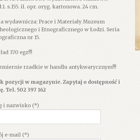
1. s.155. il. opr. oryg. kartonowa. 24 cm.
ia wydawnicza: Prace i Materiały Muzeum
heologicznego i Etnograficznego w Łodzi. Seria
ograficzna nr 15.
ład 370 egz!!!
zmiernie rzadkie w handlu antykwarycznym!!!
k pozycji w magazynie. Zapytaj o dostępność i
ę. Tel. 502 397 162
ę i nazwisko (*)
j e-mail (*)