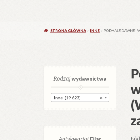
STRONA GŁÓWNA
INNE
PODHALE DAWNE I 
P
Rodzaj
wydawnictwa
w
Inne (19 623)
×
(
z
Antykwariat
Filar
Łód