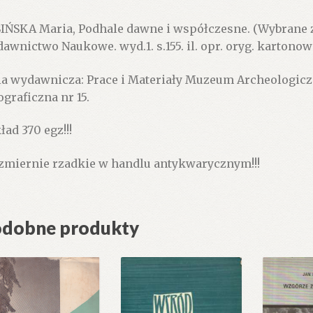
IŃSKA Maria, Podhale dawne i współczesne. (Wybrane z
awnictwo Naukowe. wyd.1. s.155. il. opr. oryg. kartonow
ia wydawnicza: Prace i Materiały Muzeum Archeologiczn
ograficzna nr 15.
ład 370 egz!!!
zmiernie rzadkie w handlu antykwarycznym!!!
dobne produkty