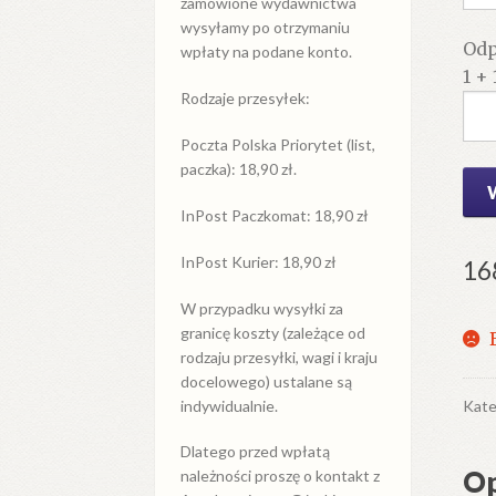
zamówione wydawnictwa
wysyłamy po otrzymaniu
Odp
wpłaty na podane konto.
1 + 
Rodzaje przesyłek:
Poczta Polska Priorytet (list,
paczka): 18,90 zł.
InPost Paczkomat: 18,90 zł
InPost Kurier: 18,90 zł
16
W przypadku
wysyłki
za
granicę
koszty (zależące od
rodzaju przesyłki, wagi i kraju
docelowego) ustalane są
indywidualnie.
Kate
Dlatego przed wpłatą
Op
należności proszę o kontakt z