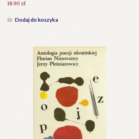
Pierwotna
18.90
zł
cena
Aktualna
wynosiła:
cena
Dodaj do koszyka
29.40 zł.
wynosi:
18.90 zł.