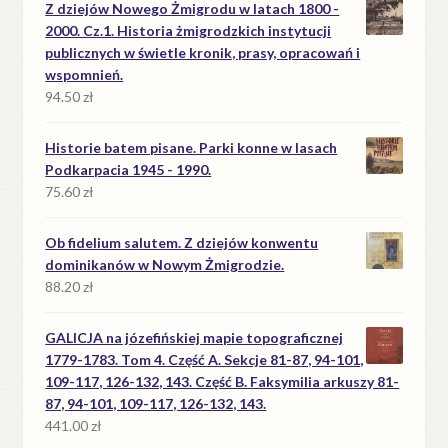
Z dziejów Nowego Żmigrodu w latach 1800 -
2000. Cz.1. Historia żmigrodzkich instytucji
publicznych w świetle kronik, prasy, opracowań i
wspomnień.
94.50
zł
Historie batem pisane. Parki konne w lasach
Podkarpacia 1945 - 1990.
75.60
zł
Ob fidelium salutem. Z dziejów konwentu
dominikanów w Nowym Żmigrodzie.
88.20
zł
GALICJA na józefińskiej mapie topograficznej
1779-1783. Tom 4. Część A. Sekcje 81-87, 94-101,
109-117, 126-132, 143. Część B. Faksymilia arkuszy 81-
87, 94-101, 109-117, 126-132, 143.
441.00
zł