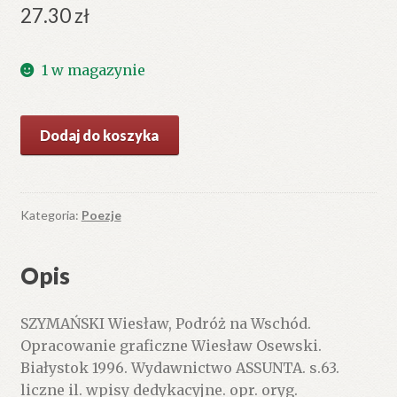
27.30
zł
1 w magazynie
ilość
Dodaj do koszyka
Podróż
na
Wschód.
Kategoria:
Poezje
Opis
SZYMAŃSKI Wiesław, Podróż na Wschód.
Opracowanie graficzne Wiesław Osewski.
Białystok 1996. Wydawnictwo ASSUNTA. s.63.
liczne il. wpisy dedykacyjne. opr. oryg.