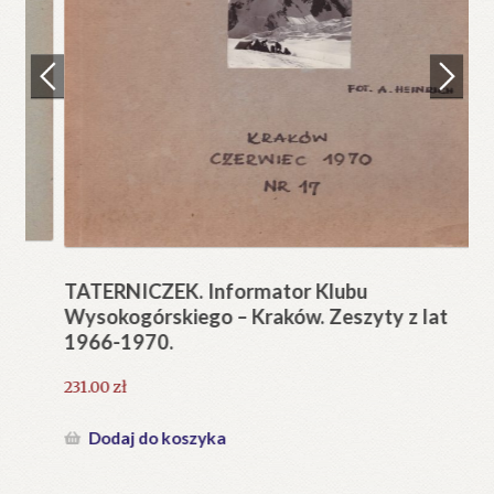
Regulamin
Zamówienie
N
Pi
Blog
12
Help in English
TATERNICZEK. Informator Klubu
Wysokogórskiego – Kraków. Zeszyty z lat
1966-1970.
231.00
zł
Dodaj do koszyka