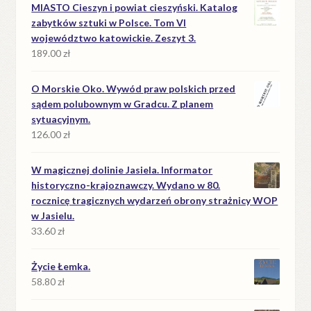
MIASTO Cieszyn i powiat cieszyński. Katalog
zabytków sztuki w Polsce. Tom VI
województwo katowickie. Zeszyt 3.
189.00
zł
O Morskie Oko. Wywód praw polskich przed
sądem polubownym w Gradcu. Z planem
sytuacyjnym.
126.00
zł
W magicznej dolinie Jasiela. Informator
historyczno-krajoznawczy. Wydano w 80.
rocznicę tragicznych wydarzeń obrony strażnicy WOP
w Jasielu.
33.60
zł
Życie Łemka.
58.80
zł