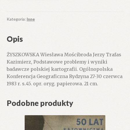
problemy
i
wyniki
Kategoria:
Inne
badawcze
polskiej
Opis
kartografii
ŻYSZKOWSKA Wiesława Mościbroda Jerzy Trafas
Kazimierz, Podstawowe problemy i wyniki
badawcze polskiej kartografii. Ogólnopolska
Konferencja Geograficzna Rydzyna 27-30 czerwca
1983 r. s.45. opr. oryg. papierowa. 21 cm.
Podobne produkty