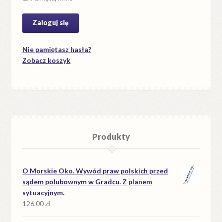
Nie pamiętasz hasła?
Zobacz koszyk
Produkty
O Morskie Oko. Wywód praw polskich przed
sądem polubownym w Gradcu. Z planem
sytuacyjnym.
126.00
zł