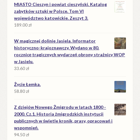
MIASTO Cieszyn i powiat cieszyński. Katalog
zabytków sztuki w Polsce. Tom VI
województwo katowickie. Zeszyt 3.
189.00
zł
W magicznej dolinie Jasiela. Informator
historyczno-krajoznawczy. Wydano w 80.
rocznicę tragicznych wydarzeń obrony strażnicy WOP
w Jasielu.
33.60
zł
Życie Łemka.
58.80
zł
Z dziejów Nowego Żmigrodu w latach 1800 -
2000. Cz.1. Historia żmigrodzkich instytucji
publicznych w świetle kronik, prasy, opracowań i
wspomnień.
94.50
zł