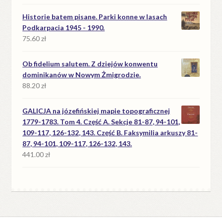
Historie batem pisane. Parki konne w lasach
Podkarpacia 1945 - 1990.
75.60
zł
Ob fidelium salutem. Z dziejów konwentu
dominikanów w Nowym Żmigrodzie.
88.20
zł
GALICJA na józefińskiej mapie topograficznej
1779-1783. Tom 4. Część A. Sekcje 81-87, 94-101,
109-117, 126-132, 143. Część B. Faksymilia arkuszy 81-
87, 94-101, 109-117, 126-132, 143.
441.00
zł