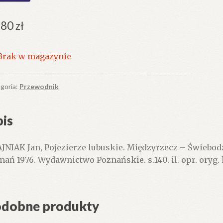
.80
zł
Brak w magazynie
goria:
Przewodnik
is
JNIAK Jan, Pojezierze lubuskie. Międzyrzecz – Świebodz
nań 1976. Wydawnictwo Poznańskie. s.140. il. opr. oryg.
dobne produkty