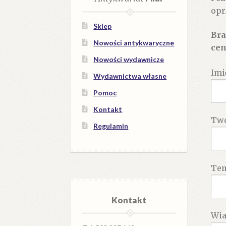
opr
Sklep
Bra
Nowości antykwaryczne
cen
Nowości wydawnicze
Imi
Wydawnictwa własne
Pomoc
Kontakt
Twó
Regulamin
Te
Kontakt
Wi