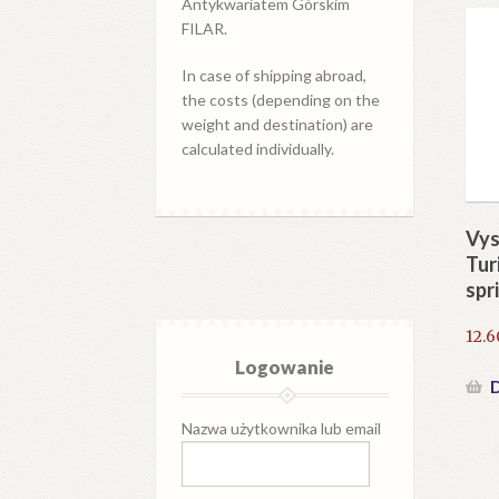
Antykwariatem Górskim
FILAR.
In case of shipping abroad,
the costs (depending on the
weight and destination) are
calculated individually.
Vys
Tur
spr
12.
Logowanie
D
Nazwa użytkownika lub email