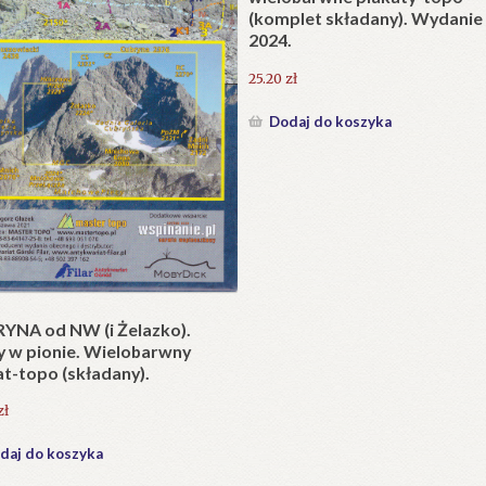
e litewskie. Kapliczki i krzyże
Opisanie Tatr (Wybór tekstó
drożne jako dzieło sztuki
ej i potrzeba ich ochrony.
84.00
zł
0
zł
Dodaj do koszyka
daj do koszyka