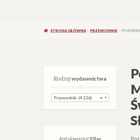
STRONA GŁÓWNA
PRZEWODNIK
POJEZIERZ
P
Rodzaj
wydawnictwa
M
Przewodnik (4 226)
×
Ś
S
Antykwariat
Filar
Poz