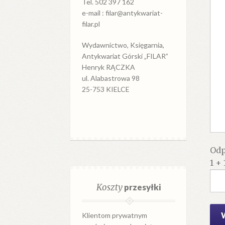
Tel. 502 397 162
e-mail : filar@antykwariat-
filar.pl
Wydawnictwo, Księgarnia,
Antykwariat Górski „FILAR”
Henryk RĄCZKA
ul. Alabastrowa 98
25-753 KIELCE
Odp
1 + 
Koszty
przesyłki
Klientom prywatnym