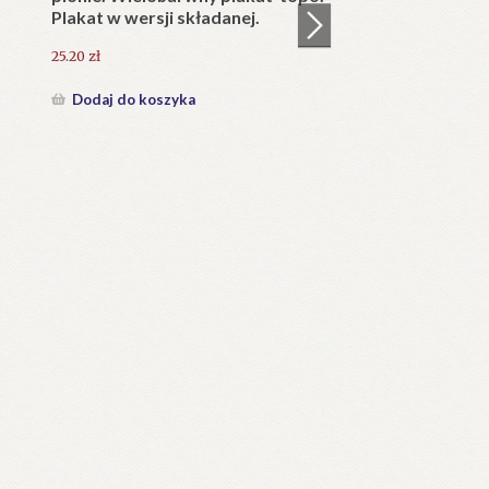
25.20
zł
Dodaj do koszyka
KAPLICA Najświętszego Serca
w)
Pana Jezusa w Jaszczurówce
(1907-2007).
126.00
zł
Dodaj do koszyka