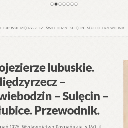
E LUBUSKIE. MIĘDZYRZECZ – ŚWIEBODZIN – SULĘCIN – SŁUBICE. PRZEWODNIK.
ojezierze lubuskie.
iędzyrzecz –
wiebodzin – Sulęcin –
łubice. Przewodnik.
nań 1976. Wydawnictwo Poznańskie. s.140. il.