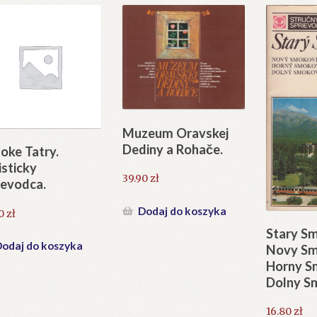
Muzeum Oravskej
Dediny a Rohače.
oke Tatry.
isticky
39.90
zł
ievodca.
Dodaj do koszyka
60
zł
Stary S
odaj do koszyka
Novy S
Horny S
Dolny S
16.80
zł