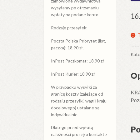
zamówione wydawnictwa
wysyłamy po otrzymaniu
16
wpłaty na podane konto.
Rodzaje przesyłek:
Poczta Polska Priorytet (list,
paczka): 18,90 zł.
Kate
InPost Paczkomat: 18,90 zł
Op
InPost Kurier: 18,90 zł
W przypadku
wysyłki
za
KRA
granicę
koszty (zależące od
Poz
rodzaju przesyłki, wagi i kraju
docelowego) ustalane są
indywidualnie.
Po
Dlatego przed wpłatą
należności proszę o kontakt z