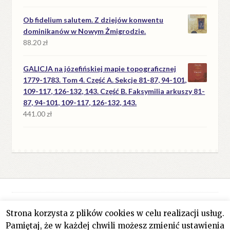
Ob fidelium salutem. Z dziejów konwentu
dominikanów w Nowym Żmigrodzie.
88.20
zł
GALICJA na józefińskiej mapie topograficznej
1779-1783. Tom 4. Część A. Sekcje 81-87, 94-101,
109-117, 126-132, 143. Część B. Faksymilia arkuszy 81-
87, 94-101, 109-117, 126-132, 143.
441.00
zł
Strona korzysta z plików cookies w celu realizacji usług.
© Antykwariat Filar 2026
Pamiętaj, że w każdej chwili możesz zmienić ustawienia
Polityka prywatności
Stworzone z WooCommerce
.