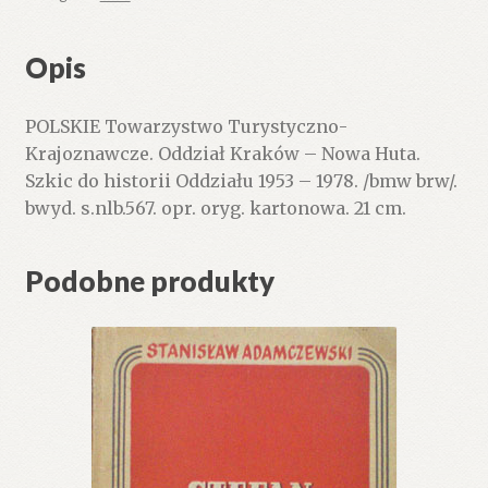
Oddział
Kraków
Opis
–
Nowa
POLSKIE Towarzystwo Turystyczno-
Huta.
Krajoznawcze. Oddział Kraków – Nowa Huta.
Szkic
Szkic do historii Oddziału 1953 – 1978. /bmw brw/.
do
bwyd. s.nlb.567. opr. oryg. kartonowa. 21 cm.
historii
Oddziału
1953
Podobne produkty
–
1978.