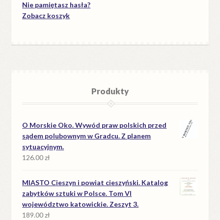
Nie pamiętasz hasła?
Zobacz koszyk
Produkty
O Morskie Oko. Wywód praw polskich przed
sądem polubownym w Gradcu. Z planem
sytuacyjnym.
126.00
zł
MIASTO Cieszyn i powiat cieszyński. Katalog
zabytków sztuki w Polsce. Tom VI
województwo katowickie. Zeszyt 3.
189.00
zł