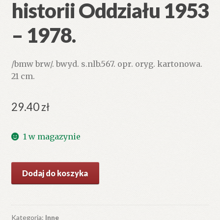
historii Oddziału 1953
– 1978.
/bmw brw/. bwyd. s.nlb.567. opr. oryg. kartonowa.
21 cm.
29.40
zł
1 w magazynie
ilość
Dodaj do koszyka
POLSKIE
Towarzystwo
Turystyczno-
Krajoznawcze.
Kategoria:
Inne