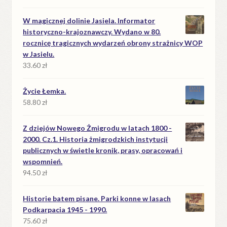
W magicznej dolinie Jasiela. Informator
historyczno-krajoznawczy. Wydano w 80.
rocznicę tragicznych wydarzeń obrony strażnicy WOP
w Jasielu.
33.60
zł
Życie Łemka.
58.80
zł
Z dziejów Nowego Żmigrodu w latach 1800 -
2000. Cz.1. Historia żmigrodzkich instytucji
publicznych w świetle kronik, prasy, opracowań i
wspomnień.
94.50
zł
Historie batem pisane. Parki konne w lasach
Podkarpacia 1945 - 1990.
75.60
zł