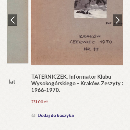
Regulamin
Zamówienie
N
Pi
Blog
12
Help in English
TATERNICZEK. Informator Klubu
Wysokogórskiego – Kraków. Zeszyty z lat
1966-1970.
231.00
zł
Dodaj do koszyka