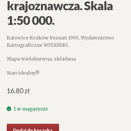
krajoznawcza. Skala
1:50 000.
Katowice Kraków Poznań 1995. Wydawnictwo
Kartograficzne WITAŃSKI.
Mapa wielobarwna, składana.
Stan idealny!!!
16.80
zł
1 w magazynie
ilość
Dodaj do koszyka