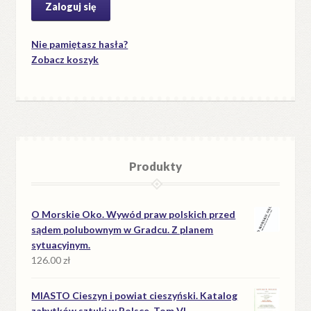
Nie pamiętasz hasła?
Zobacz koszyk
Produkty
O Morskie Oko. Wywód praw polskich przed
sądem polubownym w Gradcu. Z planem
sytuacyjnym.
126.00
zł
MIASTO Cieszyn i powiat cieszyński. Katalog
zabytków sztuki w Polsce. Tom VI