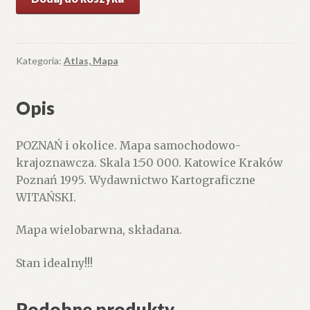
POZNAŃ
i
okolice.
Mapa
Kategoria:
Atlas, Mapa
samochodowo-
krajoznawcza.
Opis
Skala
1:50
POZNAŃ i okolice. Mapa samochodowo-
000.
krajoznawcza. Skala 1:50 000. Katowice Kraków
Poznań 1995. Wydawnictwo Kartograficzne
WITAŃSKI.
Mapa wielobarwna, składana.
Stan idealny!!!
Podobne produkty