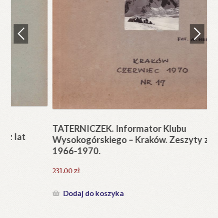
Regulamin
Zamówienie
N
Pi
Blog
12
Help in English
TATERNICZEK. Informator Klubu
Wysokogórskiego – Kraków. Zeszyty z lat
1966-1970.
231.00
zł
Dodaj do koszyka