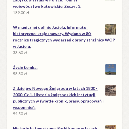
województwo katowickie. Zeszyt 3.
189.00
zł
W magicznej dolinie Jasiela. Informator
historyczno-krajoznawczy. Wydano w 80.
rocznicę tragicznych wydarzeń obrony strażnicy WOP
w Jasielu.
33.60
zł
Życie Łemka.
58.80
zł
Z dziejów Nowego Żmigrodu w latach 1800 -
2000. Cz.1. Historia żmigrodzkich instytucji
publicznych w świetle kronik, prasy, opracowań i
wspomnień.
94.50
zł
Historie batem pisane. Parki konne w lasach