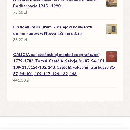
Podkarpacia 1945 - 1990.
75.60
zł
Ob fidelium salutem. Z dziejów konwentu
dominikanów w Nowym Żmigrodzie.
88.20
zł
GALICJA na józefińskiej mapie topograficznej
1779-1783. Tom 4. Część A. Sekcje 81-87, 94-101,
109-117, 126-132, 143. Część B. Faksymilia arkuszy 81-
87, 94-101, 109-117, 126-132, 143.
441.00
zł