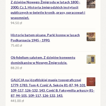
Z dziejów Nowego Żmigrodu w latach 1800 -
2000. Cz.1. Historia żmigrodzkich instytucji
publicznych w świetle kronik, prasy, opracowań i
wspomnień.
94.50
zł
Historie batem pisane. Parki konne w lasach
Podkarpacia 1945 - 1990.
75.60
zł
Ob fidelium salutem. Z dziejów konwentu
dominikanów w Nowym Żmigrodzie.
88.20
zł
GALICJA na józefińskiej mapie topograficznej
1779-1783. Tom 4. Część A. Sekcje 81-87, 94-101,
109-117, 126-132, 143. Część B. Faksymilia arkuszy 81-
87, 94-101, 109-117, 126-132, 143.
441.00
zł