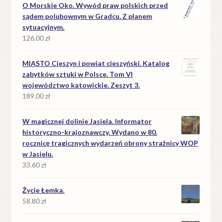
O Morskie Oko. Wywód praw polskich przed
sądem polubownym w Gradcu. Z planem
sytuacyjnym.
126.00
zł
MIASTO Cieszyn i powiat cieszyński. Katalog
zabytków sztuki w Polsce. Tom VI
województwo katowickie. Zeszyt 3.
189.00
zł
W magicznej dolinie Jasiela. Informator
historyczno-krajoznawczy. Wydano w 80.
rocznicę tragicznych wydarzeń obrony strażnicy WOP
w Jasielu.
33.60
zł
Życie Łemka.
58.80
zł