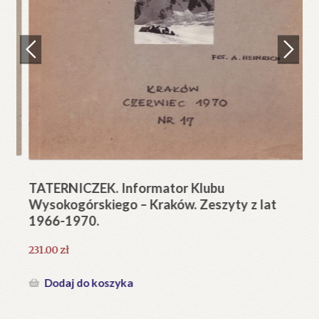
Regulamin
Zamówienie
N
Pi
Blog
12
Help in English
TATERNICZEK. Informator Klubu
Wysokogórskiego – Kraków. Zeszyty z lat
1966-1970.
231.00
zł
Dodaj do koszyka