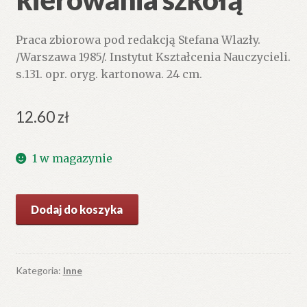
Praca zbiorowa pod redakcją Stefana Wlazły.
/Warszawa 1985/. Instytut Kształcenia Nauczycieli.
s.131. opr. oryg. kartonowa. 24 cm.
12.60
zł
1 w magazynie
ilość
Dodaj do koszyka
Z
praktyki
kierowania
szkołą
Kategoria:
Inne