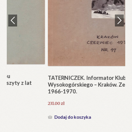
Regulamin
Zamówienie
N
Pi
Blog
12
Help in English
TATERNICZEK. Informator Klubu
Wysokogórskiego – Kraków. Zeszyty z lat
1966-1970.
231.00
zł
Dodaj do koszyka