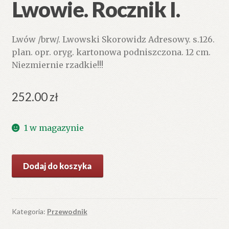
Lwowie. Rocznik I.
Lwów /brw/. Lwowski Skorowidz Adresowy. s.126.
plan. opr. oryg. kartonowa podniszczona. 12 cm.
Niezmiernie rzadkie!!!
252.00
zł
1 w magazynie
ilość
Dodaj do koszyka
Przewodnik
po
Lwowie.
Rocznik
Kategoria:
Przewodnik
I.