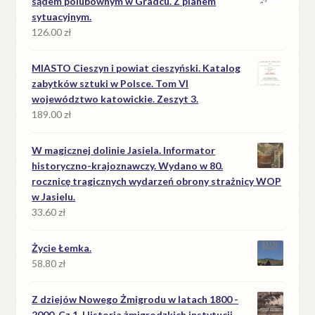
sądem polubownym w Gradcu. Z planem
sytuacyjnym.
126.00
zł
MIASTO Cieszyn i powiat cieszyński. Katalog
zabytków sztuki w Polsce. Tom VI
województwo katowickie. Zeszyt 3.
189.00
zł
W magicznej dolinie Jasiela. Informator
historyczno-krajoznawczy. Wydano w 80.
rocznicę tragicznych wydarzeń obrony strażnicy WOP
w Jasielu.
33.60
zł
Życie Łemka.
58.80
zł
Z dziejów Nowego Żmigrodu w latach 1800 -
2000. Cz.1. Historia żmigrodzkich instytucji