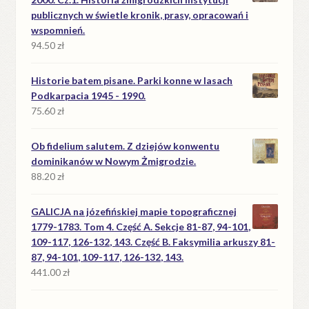
publicznych w świetle kronik, prasy, opracowań i
wspomnień.
94.50
zł
Historie batem pisane. Parki konne w lasach
Podkarpacia 1945 - 1990.
75.60
zł
Ob fidelium salutem. Z dziejów konwentu
dominikanów w Nowym Żmigrodzie.
88.20
zł
GALICJA na józefińskiej mapie topograficznej
1779-1783. Tom 4. Część A. Sekcje 81-87, 94-101,
109-117, 126-132, 143. Część B. Faksymilia arkuszy 81-
87, 94-101, 109-117, 126-132, 143.
441.00
zł