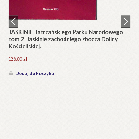
Regulamin
Zamówienie
JASKINIE Tatrzańskiego Parku Narodowego
tom 2. Jaskinie zachodniego zbocza Doliny
Blog
Kościeliskiej.
Help in English
126.00
zł
Dodaj do koszyka
a-