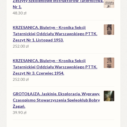
Zeszyty Szkoleniowe Instruktorów Taternictwa.
Nr 1.
48.30
zł
KRZESANICA. Biuletyn - Kronika Sekcji
Taternickiej Oddziału Warszawskiego PTTK.
Zeszyt Nr 1. Listopad 1953.
252.00
zł
KRZESANICA. Biuletyn - Kronika Sekcji
Taternickiej Oddziału Warszawskiego PTTK.
Zeszyt Nr 3. Czerwiec 1954.
252.00
zł
GROTOŁAJZA. Jaskinie. Eksploracja. Wyprawy.
Czasopismo Stowarzyszenia Speleoklub Bobry
Żagań.
39.90
zł