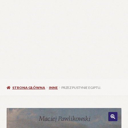
C
W
25
STRONA GŁÓWNA
INNE
PRZEZ PUSTYNIE EGIPTU.
🔍