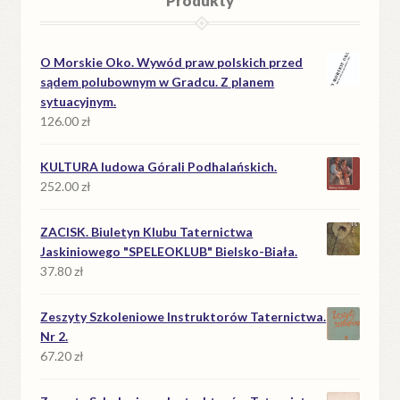
Produkty
O Morskie Oko. Wywód praw polskich przed
sądem polubownym w Gradcu. Z planem
sytuacyjnym.
126.00
zł
KULTURA ludowa Górali Podhalańskich.
252.00
zł
ZACISK. Biuletyn Klubu Taternictwa
Jaskiniowego "SPELEOKLUB" Bielsko-Biała.
37.80
zł
Zeszyty Szkoleniowe Instruktorów Taternictwa.
Nr 2.
67.20
zł