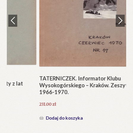
Regulamin
Zamówienie
N
Pi
Blog
12
Help in English
TATERNICZEK. Informator Klubu
Wysokogórskiego – Kraków. Zeszyty z lat
1966-1970.
231.00
zł
Dodaj do koszyka