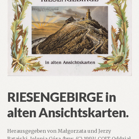
🔍
RIESENGEBIRGE in
alten Ansichtskarten.
Herausgegeben von Małgorzata und Jerzy
Ratajski. Jelenia Góra /brw, (C) 1993/. COIT Oddział