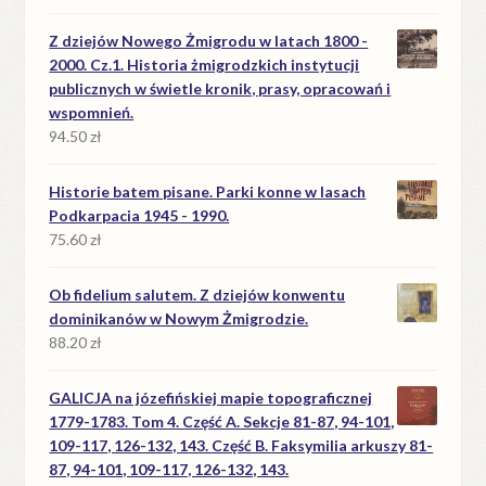
Z dziejów Nowego Żmigrodu w latach 1800 -
2000. Cz.1. Historia żmigrodzkich instytucji
publicznych w świetle kronik, prasy, opracowań i
wspomnień.
94.50
zł
Historie batem pisane. Parki konne w lasach
Podkarpacia 1945 - 1990.
75.60
zł
Ob fidelium salutem. Z dziejów konwentu
dominikanów w Nowym Żmigrodzie.
88.20
zł
GALICJA na józefińskiej mapie topograficznej
1779-1783. Tom 4. Część A. Sekcje 81-87, 94-101,
109-117, 126-132, 143. Część B. Faksymilia arkuszy 81-
87, 94-101, 109-117, 126-132, 143.