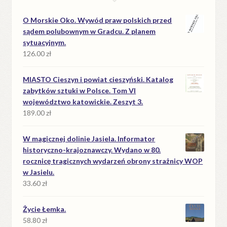
O Morskie Oko. Wywód praw polskich przed
sądem polubownym w Gradcu. Z planem
sytuacyjnym.
126.00
zł
MIASTO Cieszyn i powiat cieszyński. Katalog
zabytków sztuki w Polsce. Tom VI
województwo katowickie. Zeszyt 3.
189.00
zł
W magicznej dolinie Jasiela. Informator
historyczno-krajoznawczy. Wydano w 80.
rocznicę tragicznych wydarzeń obrony strażnicy WOP
w Jasielu.
33.60
zł
Życie Łemka.
58.80
zł