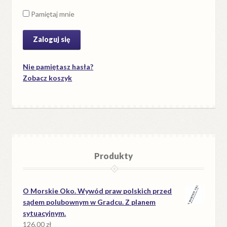
Pamiętaj mnie
Nie pamiętasz hasła?
Zobacz koszyk
Produkty
O Morskie Oko. Wywód praw polskich przed
sądem polubownym w Gradcu. Z planem
sytuacyjnym.
126.00
zł