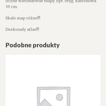
liczne wielobarwne mapy. opr. oryg. kartonowa.
39 cm.
Skale map różne!!!
Doskonały atlas!!!
Podobne produkty