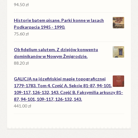
94.50
zł
Historie batem pisane. Parki konne w lasach
Podkarpacia 1945 - 1990.
75.60
zł
Ob fidelium salutem. Z dziejów konwentu
dominikanów w Nowym Żmigrodzie.
88.20
zł
GALICJA na józefińskiej mapie topograficznej
1779-1783. Tom 4. Część A. Sekcje 81-87, 94-101,
109-117, 126-132, 143. Część B. Faksymilia arkuszy 81-
87, 94-101, 109-117, 126-132, 143.
441.00
zł