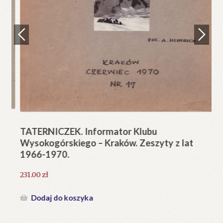
Regulamin
Zamówienie
N
Pi
Blog
12
Help in English
TATERNICZEK. Informator Klubu
Wysokogórskiego – Kraków. Zeszyty z lat
1966-1970.
231.00
zł
Dodaj do koszyka