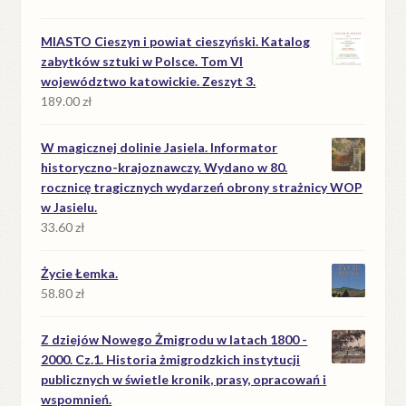
MIASTO Cieszyn i powiat cieszyński. Katalog
zabytków sztuki w Polsce. Tom VI
województwo katowickie. Zeszyt 3.
189.00
zł
W magicznej dolinie Jasiela. Informator
historyczno-krajoznawczy. Wydano w 80.
rocznicę tragicznych wydarzeń obrony strażnicy WOP
w Jasielu.
33.60
zł
Życie Łemka.
58.80
zł
Z dziejów Nowego Żmigrodu w latach 1800 -
2000. Cz.1. Historia żmigrodzkich instytucji
publicznych w świetle kronik, prasy, opracowań i
wspomnień.