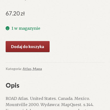
67.20
zł
1 w magazynie
ilość
Dodaj do koszyka
ROAD
Atlas.
United
States.
Kategoria:
Atlas, Mapa
Canada.
Mexico.
Opis
ROAD Atlas. United States. Canada. Mexico.
Mountville 2000. Wydawca: MapQuest. s.144.