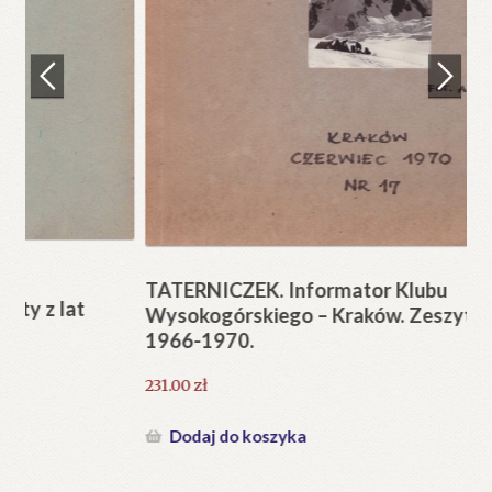
Regulamin
Zamówienie
N
Pi
Blog
12
Help in English
TATERNICZEK. Informator Klubu
Wysokogórskiego – Kraków. Zeszyty z lat
1966-1970.
231.00
zł
Dodaj do koszyka