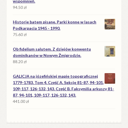
wspomnień.
94.50
zł
Historie batem pisane. Parki konne w lasach
Podkarpacia 1945 - 1990.
75.60
zł
Ob fidelium salutem. Z dziejów konwentu
dominikanów w Nowym Żmigrodzie.
88.20
zł
GALICJA na józefińskiej mapie topograficznej
1779-1783. Tom 4. Część A. Sekcje 81-87, 94-101,
109-117, 126-132, 143. Część B. Faksymilia arkuszy 81-
87, 94-101, 109-117, 126-132, 143.
441.00
zł