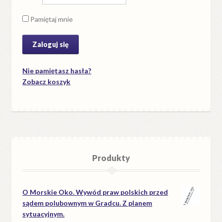
Pamiętaj mnie
Nie pamiętasz hasła?
Zobacz koszyk
Produkty
O Morskie Oko. Wywód praw polskich przed
sądem polubownym w Gradcu. Z planem
sytuacyjnym.