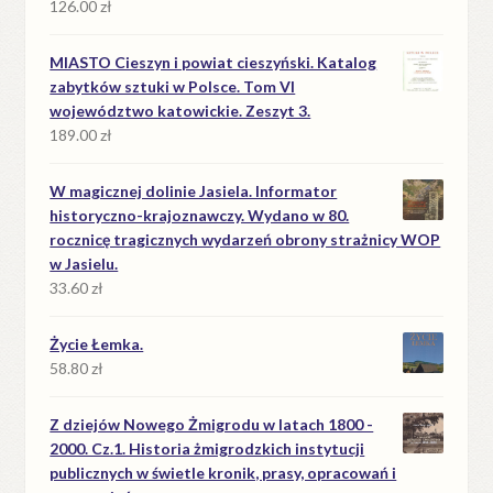
126.00
zł
MIASTO Cieszyn i powiat cieszyński. Katalog
zabytków sztuki w Polsce. Tom VI
województwo katowickie. Zeszyt 3.
189.00
zł
W magicznej dolinie Jasiela. Informator
historyczno-krajoznawczy. Wydano w 80.
rocznicę tragicznych wydarzeń obrony strażnicy WOP
w Jasielu.
33.60
zł
Życie Łemka.
58.80
zł
Z dziejów Nowego Żmigrodu w latach 1800 -
2000. Cz.1. Historia żmigrodzkich instytucji
publicznych w świetle kronik, prasy, opracowań i