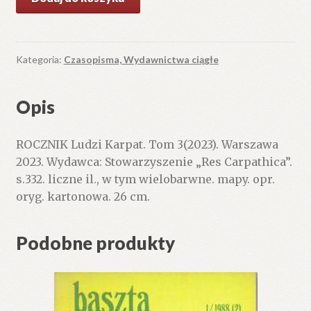
ROCZNIK
Ludzi
Karpat.
Tom
Kategoria:
Czasopisma, Wydawnictwa ciągłe
3(2023).
Opis
ROCZNIK Ludzi Karpat. Tom 3(2023). Warszawa
2023. Wydawca: Stowarzyszenie „Res Carpathica”.
s.332. liczne il., w tym wielobarwne. mapy. opr.
oryg. kartonowa. 26 cm.
Podobne produkty