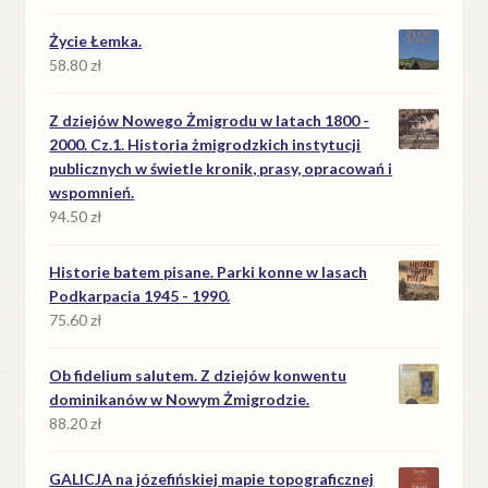
Życie Łemka.
58.80
zł
Z dziejów Nowego Żmigrodu w latach 1800 -
2000. Cz.1. Historia żmigrodzkich instytucji
publicznych w świetle kronik, prasy, opracowań i
wspomnień.
94.50
zł
Historie batem pisane. Parki konne w lasach
Podkarpacia 1945 - 1990.
75.60
zł
Ob fidelium salutem. Z dziejów konwentu
dominikanów w Nowym Żmigrodzie.
88.20
zł
GALICJA na józefińskiej mapie topograficznej