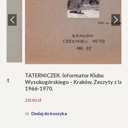
Regulamin
Zamówienie
N
Pi
Blog
12
Help in English
TATERNICZEK. Informator Klubu
Wysokogórskiego – Kraków. Zeszyty z lat
1966-1970.
231.00
zł
Dodaj do koszyka