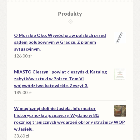
Produkty
O Morskie Oko. Wywód praw polskich przed
sądem polubownym w Gradcu. Z planem
sytuacyjnym.
126.00
zł
MIASTO Cieszyn i powiat cieszyński. Katalog
zabytków sztuki w Polsce. Tom VI
województwo katowickie. Zeszyt 3.
189.00
zł
W magicznej dolinie Jasiela. Informator
historyczno-krajoznawczy. Wydano w 80.
rocznicę tragicznych wydarzeń obrony strażnicy WOP
w Jasielu.
33.60
zł