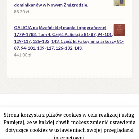
dominikanów w Nowym Żmigrodzie.
88.20
zł
GALICJA na józefińskiej mapie topograficznej
1779-1783. Tom 4. Część A. Sekcje 81-87, 94-101,
109-117, 126-132, 143. Część B. Faksymilia arkuszy 81-
87, 94-101, 109-117, 126-132, 143.
441.00
zł
Strona korzysta z plików cookies w celu realizacji usług.
© Antykwariat Filar 2026
Pamiętaj, że w każdej chwili możesz zmienić ustawienia
Polityka prywatności
Stworzone z WooCommerce
.
dotyczące cookies w ustawieniach swojej przeglądarki
internetowej.