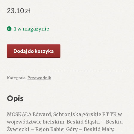
23.10
zł
1 w magazynie
ilość
Dodaj do koszyka
Schroniska
górskie
PTTK
w
Kategoria:
Przewodnik
województwie
bielskim.
Opis
Beskid
Śląski
MOSKAŁA Edward, Schroniska górskie PTTK w
-
województwie bielskim. Beskid Śląski – Beskid
Beskid
Żywiecki – Rejon Babiej Góry – Beskid Mały.
Żywiecki