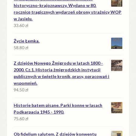
historyczno-krajoznawczy. Wydano w 80.
rocznicę tragicznych wydarzeń obrony strażnicy WOP
w Jasielu.
33.60
zł
Życie Łemka.
58.80
zł
Z dziejów Nowego Żmigrodu w latach 1800 -
2000. Cz.1. Historia żmigrodzkich instytucji
publicznych w świetle kronik, prasy, opracowań i
wspomnień.
94.50
zł
Historie batem pisane. Parki konne w lasach
Podkarpacia 1945 - 1990.
75.60
zł
Ob fidelium salutem. Z dziejów konwentu