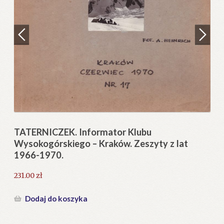
Regulamin
Zamówienie
N
Pi
Blog
12
Help in English
TATERNICZEK. Informator Klubu
Wysokogórskiego – Kraków. Zeszyty z lat
1966-1970.
231.00
zł
Dodaj do koszyka