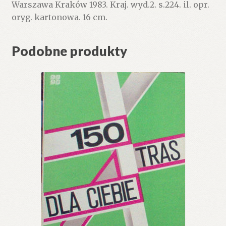
Warszawa Kraków 1983. Kraj. wyd.2. s.224. il. opr.
-
oryg. kartonowa. 16 cm.
Rejon
Babiej
Góry
Podobne produkty
-
Beskid
Mały.