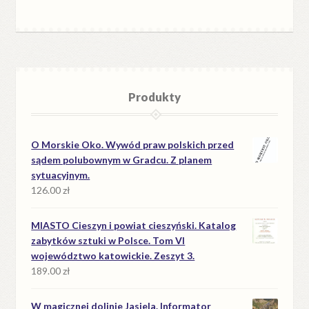
Produkty
O Morskie Oko. Wywód praw polskich przed
sądem polubownym w Gradcu. Z planem
sytuacyjnym.
126.00
zł
MIASTO Cieszyn i powiat cieszyński. Katalog
zabytków sztuki w Polsce. Tom VI
województwo katowickie. Zeszyt 3.
189.00
zł
W magicznej dolinie Jasiela. Informator