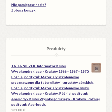
Nie pamiętasz hasła?
Zobacz koszyk
Produkty
TATERNICZEK. Informator Klubu
Wysokogórskiego - Kraków 1966 - 1967 - 1970.
Później podtytuł: Materiały szkoleniowe
przeznaczone dla taterników i turystów górskich.
Później podtytuł: Materiały szkoleniowe Klubu
Wysokogórskiego - Kraków. Później podtytuł:
Aperiodyk Klubu Wysokogórskiego - Kraków. Później
podtytuł: Aperiodyk.
231.00
zł