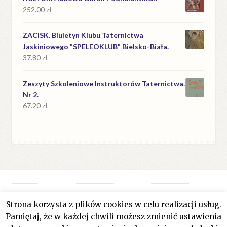
252.00
zł
ZACISK. Biuletyn Klubu Taternictwa
Jaskiniowego "SPELEOKLUB" Bielsko-Biała.
37.80
zł
Zeszyty Szkoleniowe Instruktorów Taternictwa.
Nr 2.
67.20
zł
Strona korzysta z plików cookies w celu realizacji usług.
© Antykwariat Filar 2026
Pamiętaj, że w każdej chwili możesz zmienić ustawienia
Polityka prywatności
Stworzone z WooCommerce
.