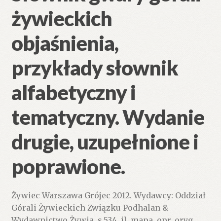
żywieckich
objaśnienia,
przykłady słownik
alfabetyczny i
tematyczny. Wydanie
drugie, uzupełnione i
poprawione.
Żywiec Warszawa Grójec 2012. Wydawcy: Oddział
Górali Żywieckich Związku Podhalan &
Wydawnictwo Żywia. s.534. il. mapa. opr. oryg.