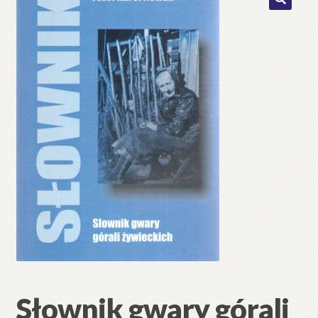
🔍
Słownik gwary górali