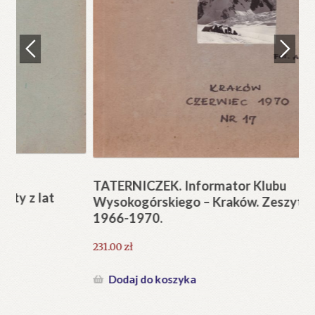
Regulamin
Zamówienie
N
Pi
Blog
12
Help in English
TATERNICZEK. Informator Klubu
Wysokogórskiego – Kraków. Zeszyty z lat
1966-1970.
231.00
zł
Dodaj do koszyka