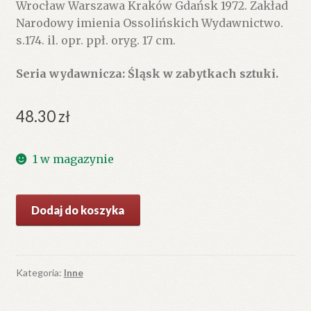
Wrocław Warszawa Kraków Gdańsk 1972. Zakład
Narodowy imienia Ossolińskich Wydawnictwo.
s.174. il. opr. ppł. oryg. 17 cm.
Seria wydawnicza: Śląsk w zabytkach sztuki.
48.30
zł
1 w magazynie
ilość
Dodaj do koszyka
Sobótka
i
okolice
Kategoria:
Inne