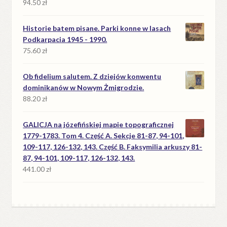
94.50
zł
Historie batem pisane. Parki konne w lasach
Podkarpacia 1945 - 1990.
75.60
zł
Ob fidelium salutem. Z dziejów konwentu
dominikanów w Nowym Żmigrodzie.
88.20
zł
GALICJA na józefińskiej mapie topograficznej
1779-1783. Tom 4. Część A. Sekcje 81-87, 94-101,
109-117, 126-132, 143. Część B. Faksymilia arkuszy 81-
87, 94-101, 109-117, 126-132, 143.
441.00
zł