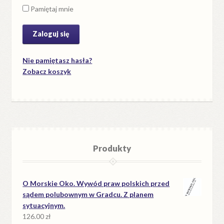
Pamiętaj mnie
Nie pamiętasz hasła?
Zobacz koszyk
Produkty
O Morskie Oko. Wywód praw polskich przed
sądem polubownym w Gradcu. Z planem
sytuacyjnym.
126.00
zł