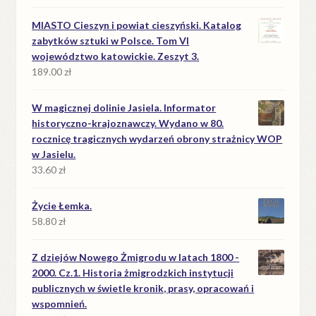
MIASTO Cieszyn i powiat cieszyński. Katalog
zabytków sztuki w Polsce. Tom VI
województwo katowickie. Zeszyt 3.
189.00
zł
W magicznej dolinie Jasiela. Informator
historyczno-krajoznawczy. Wydano w 80.
rocznicę tragicznych wydarzeń obrony strażnicy WOP
w Jasielu.
33.60
zł
Życie Łemka.
58.80
zł
Z dziejów Nowego Żmigrodu w latach 1800 -
2000. Cz.1. Historia żmigrodzkich instytucji
publicznych w świetle kronik, prasy, opracowań i
wspomnień.