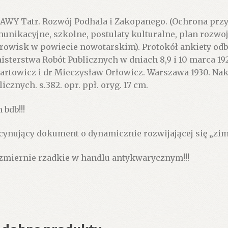
yrody
AWY Tatr. Rozwój Podhala i Zakopanego. (Ochrona przy
unikacyjne, szkolne, postulaty kulturalne, plan rozwoj
ystyka,
rowisk w powiecie nowotarskim). Protokół ankiety odb
awy
isterstwa Robót Publicznych w dniach 8,9 i 10 marca 19
unikacyjne,
artowicz i dr Mieczysław Orłowicz. Warszawa 1930. Na
olne,
licznych. s.382. opr. ppł. oryg. 17 cm.
tulaty
turalne,
 bdb!!!
n
woju
cynujący dokument o dynamicznie rozwijającej się „zimo
opanego
zmiernie rzadkie w handlu antykwarycznym!!!
ych
nisk
rowisk
iecie