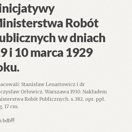
 inicjatywy
inisterstwa Robót
ublicznych w dniach
,9 i 10 marca 1929
oku.
acowali: Stanisław Lenartowicz i dr
czysław Orłowicz. Warszawa 1930. Nakładem
isterstwa Robót Publicznych. s.382. opr. ppł.
g. 17 cm.
 bdb!!!