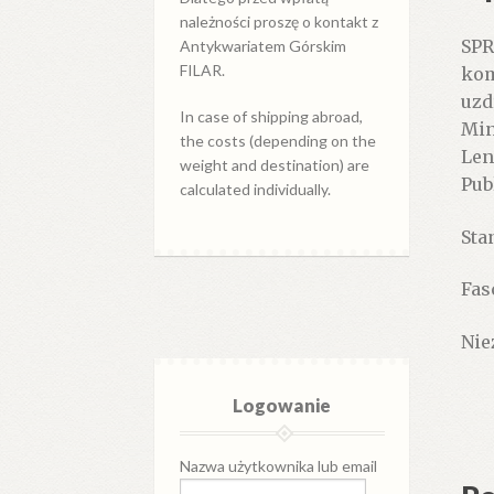
prz
należności proszę o kontakt z
SPR
Antykwariatem Górskim
i
FILAR.
kom
tur
uzd
spr
In case of shipping abroad,
Min
kom
the costs (depending on the
Len
szk
weight and destination) are
Pub
pos
calculated individually.
kul
Stan
pla
roz
Fas
Zak
i
Nie
inn
let
Logowanie
i
uzd
w
Nazwa użytkownika lub email
pow