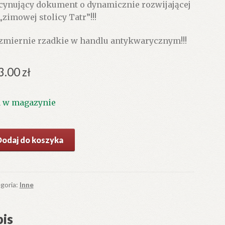
cynujący dokument o dynamicznie rozwijającej
 „zimowej stolicy Tatr”!!!
zmiernie rzadkie w handlu antykwarycznym!!!
3.00
zł
1 w magazynie
ć
Dodaj do koszyka
RAWY
.
wój
hala
goria:
Inne
opanego.
is
hrona