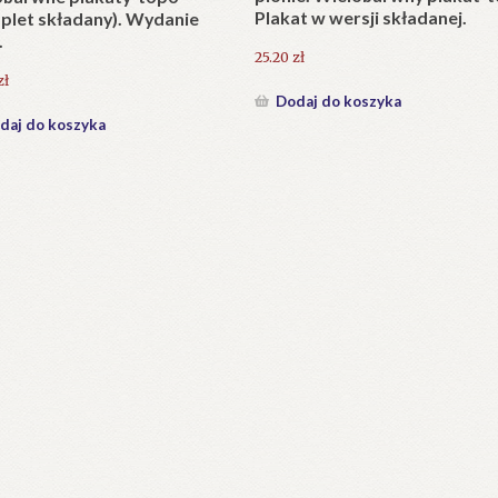
KAPLICA Najświętszego Serc
anie Tatr (Wybór tekstów)
Pana Jezusa w Jaszczurówce
(1907-2007).
0
zł
126.00
zł
daj do koszyka
Dodaj do koszyka