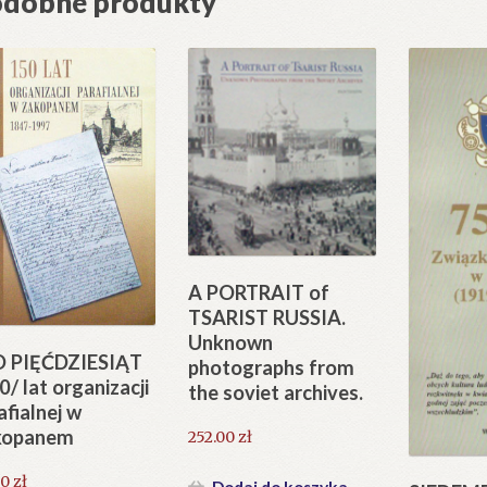
dobne produkty
otarskim).
tokół
iety
ytej
kopanem
cjatywy
isterstwa
ót
A PORTRAIT of
licznych
TSARIST RUSSIA.
Unknown
ach
 PIĘĆDZIESIĄT
photographs from
0/ lat organizacji
the soviet archives.
afialnej w
kopanem
252.00
zł
ca
50
zł
9
Dodaj do koszyka