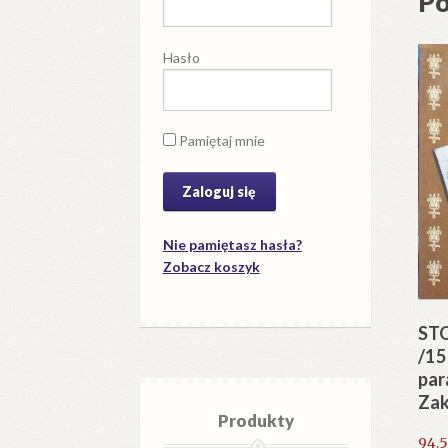
Po
now
Pro
Hasło
ank
odb
w
Pamiętaj mnie
Za
z
ini
Min
Rob
Nie pamiętasz hasła?
Zobacz koszyk
Pub
w
dni
STO
8,9
/15
i
par
10
Za
Produkty
mar
94.
192