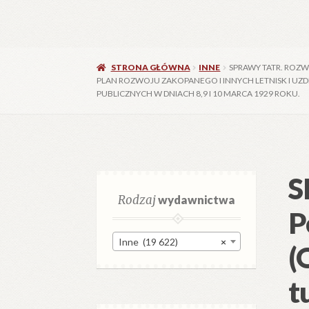
STRONA GŁÓWNA
INNE
SPRAWY TATR. ROZW
PLAN ROZWOJU ZAKOPANEGO I INNYCH LETNISK I UZ
PUBLICZNYCH W DNIACH 8,9 I 10 MARCA 1929 ROKU.
S
Rodzaj
wydawnictwa
P
Inne (19 622)
×
(
t