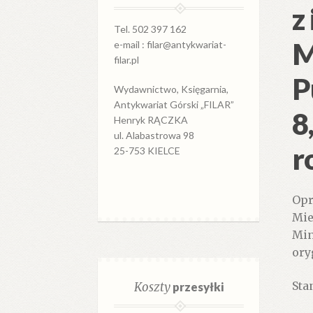
z
Tel. 502 397 162
M
e-mail : filar@antykwariat-
filar.pl
P
Wydawnictwo, Księgarnia,
Antykwariat Górski „FILAR”
8
Henryk RĄCZKA
ul. Alabastrowa 98
r
25-753 KIELCE
Opr
Mie
Min
ory
Stan
Koszty
przesyłki