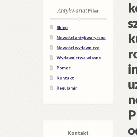
k
Antykwariat
Filar
s
Sklep
k
Nowości antykwaryczne
Nowości wydawnicze
r
Wydawnictwa własne
i
Pomoc
Kontakt
u
Regulamin
n
P
o
Kontakt