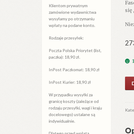
Fas
Klientom prywatnym
się
zamówione wydawnictwa
wysyłamy po otrzymaniu
Nie
wpłaty na podane konto.
Rodzaje przesyłek:
27
Poczta Polska Priorytet (list,
paczka): 18,90 zł.
InPost Paczkomat: 18,90 zł
iloś
InPost Kurier: 18,90 zł
SP
Tatr
W przypadku
wysyłki
za
granicę
koszty (zależące od
Roz
rodzaju przesyłki, wagi i kraju
Pod
Kate
docelowego) ustalane są
i
indywidualnie.
Zak
Op
(Oc
Dlatego przed wpłatą