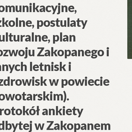
omunikacyjne,
zkolne, postulaty
ulturalne, plan
ozwoju Zakopanego i
nnych letnisk i
zdrowisk w powiecie
owotarskim).
rotokół ankiety
dbytej w Zakopanem