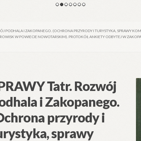
ÓJ PODHALA I ZAKOPANEGO. (OCHRONA PRZYRODY I TURYSTYKA, SPRAWY KOM
DROWISK W POWIECIE NOWOTARSKIM). PROTOKÓŁ ANKIETY ODBYTEJ W ZAKOPA
PRAWY Tatr. Rozwój
odhala i Zakopanego.
Ochrona przyrody i
urystyka, sprawy