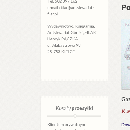
Tel. 502 397 162
Po
e-mail : filar@antykwariat-
filar.pl
Wydawnictwo, Księgarnia,
Antykwariat Górski „FILAR”
Henryk RĄCZKA
ul. Alabastrowa 98
25-753 KIELCE
Gaz
Koszty
przesyłki
16.
Dowi
Klientom prywatnym