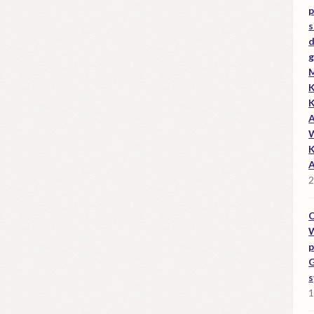
p
s
d
g
M
K
K
A
W
K
A
2
O
W
p
G
s
1