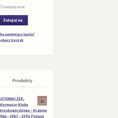
Pamiętaj mnie
ie pamiętasz hasła?
obacz koszyk
Produkty
TATERNICZEK.
nformator Klubu
ysokogórskiego - Kraków
966 - 1967 - 1970. Później