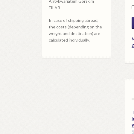
Antykwariatem Górskim
FILAR.
In case of shipping abroad,
the costs (depending on the
weight and destination) are
N
calculated individually.
Z
I
W
1