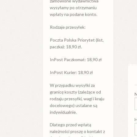
zamówione wydawnictwa
wysyłamy po otrzymaniu
wpłaty na podane konto.
Rodzaje przesyłek:
Poczta Polska Priorytet (list,
paczka): 18,90 zł.
InPost Paczkomat: 18,90 zł
InPost Kurier: 18,90 zł
W przypadku
wysyłki
za
granicę
koszty (zależące od
N
rodzaju przesyłki, wagi i kraju
docelowego) ustalane są
indywidualnie.
H
Dlatego przed wpłatą
należności proszę o kontakt z