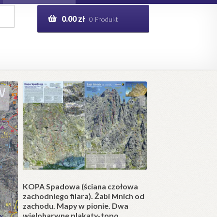
0.00
zł
0 Produkt
g
Help in English