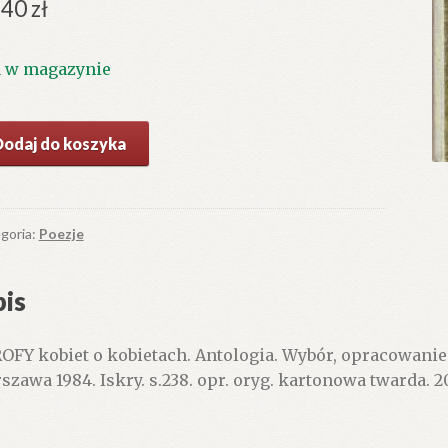
.40
zł
1 w magazynie
ć
Dodaj do koszyka
ROFY
iet
ietach.
goria:
Poezje
ologia.
is
OFY kobiet o kobietach. Antologia. Wybór, opracowanie
szawa 1984. Iskry. s.238. opr. oryg. kartonowa twarda. 2