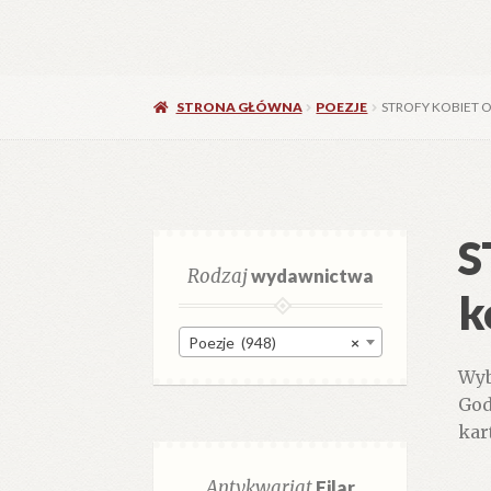
STRONA GŁÓWNA
POEZJE
STROFY KOBIET 
S
Rodzaj
wydawnictwa
k
Poezje (948)
×
Wyb
God
kar
Antykwariat
Filar