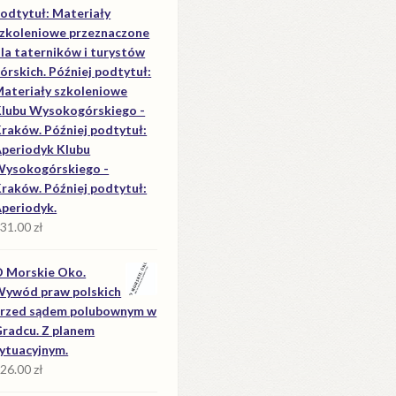
odtytuł: Materiały
zkoleniowe przeznaczone
la taterników i turystów
órskich. Później podtytuł:
ateriały szkoleniowe
lubu Wysokogórskiego -
raków. Później podtytuł:
periodyk Klubu
ysokogórskiego -
raków. Później podtytuł:
periodyk.
31.00
zł
 Morskie Oko.
ywód praw polskich
rzed sądem polubownym w
radcu. Z planem
ytuacyjnym.
26.00
zł