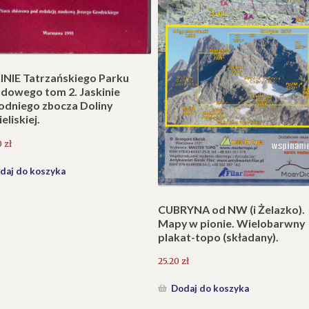
t w wersji składanej.
zł
daj do koszyka
Krzyże litewskie. Kapliczki i k
przydrożne jako dzieło sztuki
ludowej i potrzeba ich ochron
231.00
zł
Dodaj do koszyka