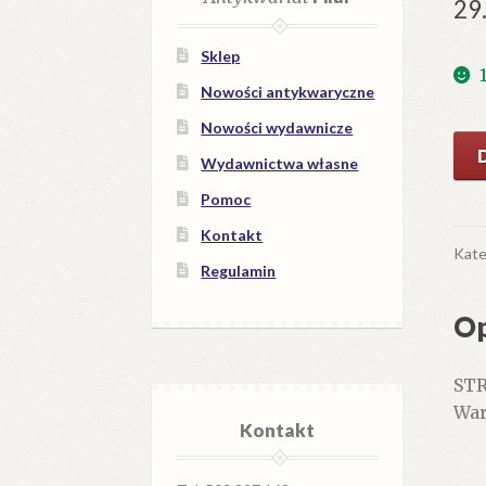
29
Sklep
Nowości antykwaryczne
Nowości wydawnicze
iloś
Wydawnictwa własne
ST
kob
Pomoc
o
Kontakt
kob
Kate
Regulamin
Ant
Op
STR
War
Kontakt