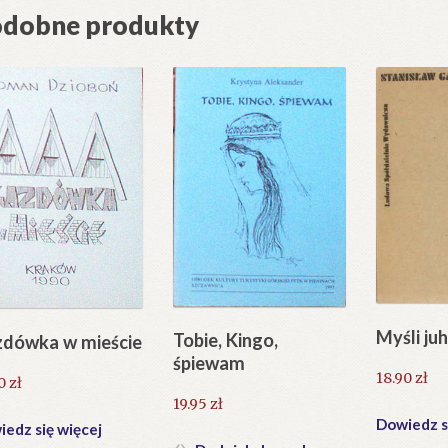
dobne produkty
Myśli ju
Tobie, Kingo,
dówka w mieście
śpiewam
18.90
zł
80
zł
19.95
zł
Dowiedz s
edz się więcej