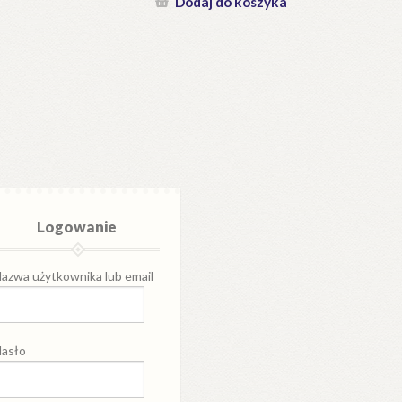
Dodaj do koszyka
Logowanie
azwa użytkownika lub email
asło