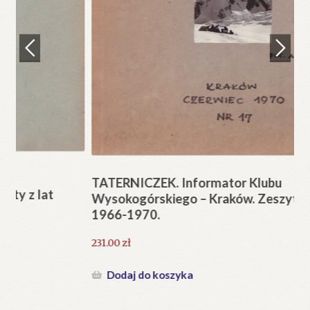
Regulamin
Zamówienie
N
Pi
Blog
12
Help in English
TATERNICZEK. Informator Klubu
Wysokogórskiego – Kraków. Zeszyty z lat
1966-1970.
231.00
zł
Dodaj do koszyka