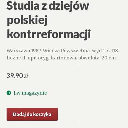
Studia z dziejów
polskiej
kontrreformacji
Warszawa 1987. Wiedza Powszechna. wyd.1. s.318.
liczne il. opr. oryg. kartonowa. obwoluta. 20 cm.
39.90
zł
1 w magazynie
ilość
Dodaj do koszyka
Szlachta
i