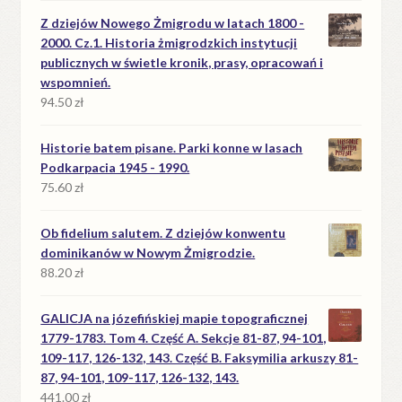
Z dziejów Nowego Żmigrodu w latach 1800 -
2000. Cz.1. Historia żmigrodzkich instytucji
publicznych w świetle kronik, prasy, opracowań i
wspomnień.
94.50
zł
Historie batem pisane. Parki konne w lasach
Podkarpacia 1945 - 1990.
75.60
zł
Ob fidelium salutem. Z dziejów konwentu
dominikanów w Nowym Żmigrodzie.
88.20
zł
GALICJA na józefińskiej mapie topograficznej
1779-1783. Tom 4. Część A. Sekcje 81-87, 94-101,
109-117, 126-132, 143. Część B. Faksymilia arkuszy 81-
87, 94-101, 109-117, 126-132, 143.
441.00
zł