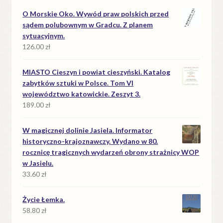
O Morskie Oko. Wywód praw polskich przed
sądem polubownym w Gradcu. Z planem
sytuacyjnym.
126.00
zł
MIASTO Cieszyn i powiat cieszyński. Katalog
zabytków sztuki w Polsce. Tom VI
województwo katowickie. Zeszyt 3.
189.00
zł
W magicznej dolinie Jasiela. Informator
historyczno-krajoznawczy. Wydano w 80.
rocznicę tragicznych wydarzeń obrony strażnicy WOP
w Jasielu.
33.60
zł
Życie Łemka.
58.80
zł