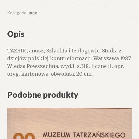
teologowie.
Studia
Kategoria:
Inne
z
dziejów
Opis
polskiej
kontrreformacji
TAZBIR Janusz, Szlachta i teologowie. Studia z
dziejów polskiej kontrreformacji. Warszawa 1987.
Wiedza Powszechna. wyd.1. s.318. liczne il. opr.
oryg. kartonowa. obwoluta. 20 cm.
Podobne produkty