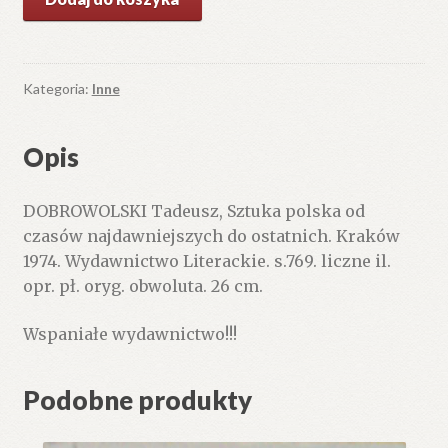
Sztuka
polska
od
czasów
Kategoria:
Inne
najdawniejszych
do
Opis
ostatnich
DOBROWOLSKI Tadeusz, Sztuka polska od
czasów najdawniejszych do ostatnich. Kraków
1974. Wydawnictwo Literackie. s.769. liczne il.
opr. pł. oryg. obwoluta. 26 cm.
Wspaniałe wydawnictwo!!!
Podobne produkty