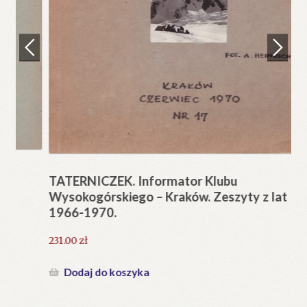
Regulamin
Zamówienie
N
Pi
Blog
12
Help in English
TATERNICZEK. Informator Klubu
Wysokogórskiego – Kraków. Zeszyty z lat
1966-1970.
231.00
zł
Dodaj do koszyka