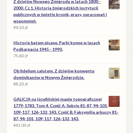
Z dziejów Nowego Żmigrodu w latach 1800 -
2000. Cz.1. Historia żmigrodzkich instytucji
publicznych w świetle kronik, prasy, opracowań i
wspomnień.
94.50
zł
Historie batem pisane. Parki konne w lasach
Podkarpacia 1945 - 1990.
75.60
zł
Ob fidelium salutem. Z dziejów konwentu
dominikanów w Nowym Żmigrodzie.
88.20
zł
GALICJA na józefińskiej mapie topograficznej
1779-1783. Tom 4. Część A. Sekcje 81-87, 94-101,
109-117, 126-132, 143. Część B. Faksymilia arkuszy 81-
87, 94-101, 109-117, 126-132, 143.
441.00
zł