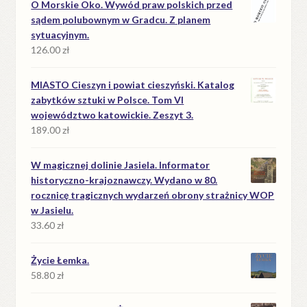
O Morskie Oko. Wywód praw polskich przed
sądem polubownym w Gradcu. Z planem
sytuacyjnym.
126.00
zł
MIASTO Cieszyn i powiat cieszyński. Katalog
zabytków sztuki w Polsce. Tom VI
województwo katowickie. Zeszyt 3.
189.00
zł
W magicznej dolinie Jasiela. Informator
historyczno-krajoznawczy. Wydano w 80.
rocznicę tragicznych wydarzeń obrony strażnicy WOP
w Jasielu.
33.60
zł
Życie Łemka.
58.80
zł