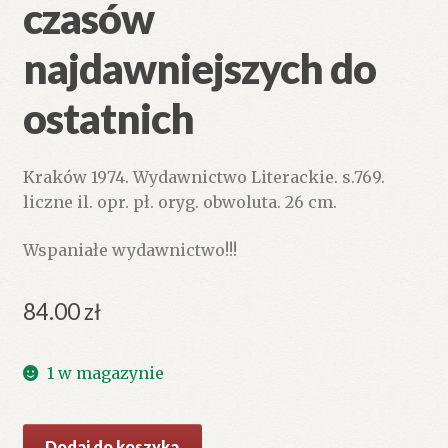
czasów
najdawniejszych do
ostatnich
Kraków 1974. Wydawnictwo Literackie. s.769.
liczne il. opr. pł. oryg. obwoluta. 26 cm.
Wspaniałe wydawnictwo!!!
84.00
zł
1 w magazynie
ilość
Dodaj do koszyka