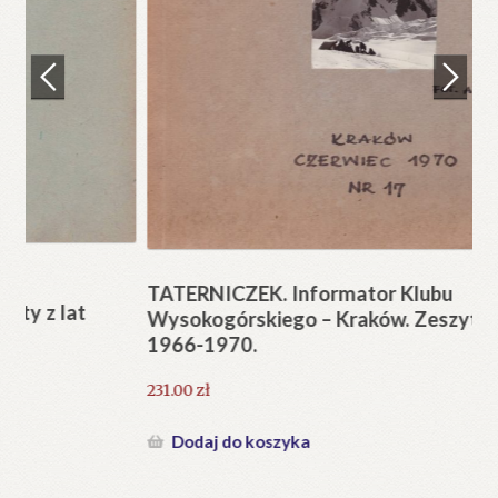
Regulamin
Zamówienie
N
Pi
Blog
12
Help in English
TATERNICZEK. Informator Klubu
Wysokogórskiego – Kraków. Zeszyty z lat
1966-1970.
231.00
zł
Dodaj do koszyka