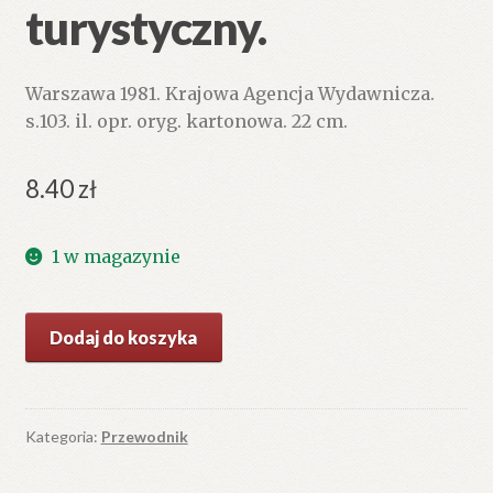
turystyczny.
Warszawa 1981. Krajowa Agencja Wydawnicza.
s.103. il. opr. oryg. kartonowa. 22 cm.
8.40
zł
1 w magazynie
ilość
Dodaj do koszyka
Szwecja.
Mały
przewodnik
turystyczny.
Kategoria:
Przewodnik