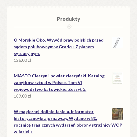
Produkty
O Morskie Oko. Wywód praw polskich przed
sądem polubownym w Gradcu. Z planem
sytuacyjnym.
126.00
zł
MIASTO Cieszyn i powiat cieszyński. Katalog
zabytków sztuki w Polsce. Tom VI
województwo katowickie. Zeszyt 3.
189.00
zł
W magicznej dolinie Jasiela. Informator
historyczno-krajoznawczy. Wydano w 80.
rocznicę tragicznych wydarzeń obrony strażnicy WOP
w Jasielu.