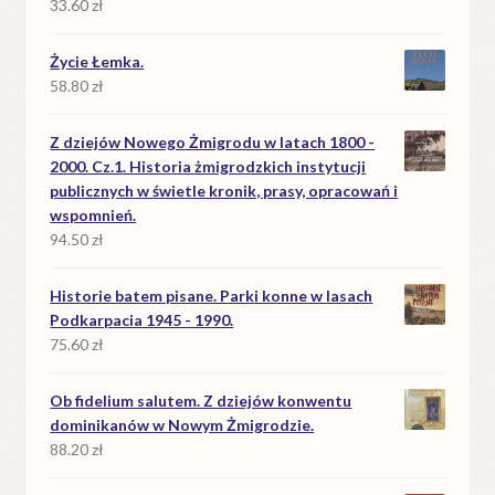
33.60
zł
Życie Łemka.
58.80
zł
Z dziejów Nowego Żmigrodu w latach 1800 -
2000. Cz.1. Historia żmigrodzkich instytucji
publicznych w świetle kronik, prasy, opracowań i
wspomnień.
94.50
zł
Historie batem pisane. Parki konne w lasach
Podkarpacia 1945 - 1990.
75.60
zł
Ob fidelium salutem. Z dziejów konwentu
dominikanów w Nowym Żmigrodzie.
88.20
zł