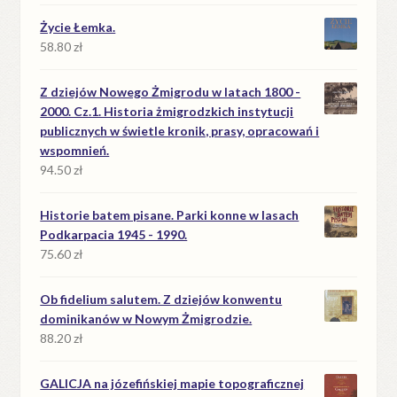
Życie Łemka.
58.80
zł
Z dziejów Nowego Żmigrodu w latach 1800 -
2000. Cz.1. Historia żmigrodzkich instytucji
publicznych w świetle kronik, prasy, opracowań i
wspomnień.
94.50
zł
Historie batem pisane. Parki konne w lasach
Podkarpacia 1945 - 1990.
75.60
zł
Ob fidelium salutem. Z dziejów konwentu
dominikanów w Nowym Żmigrodzie.
88.20
zł
GALICJA na józefińskiej mapie topograficznej