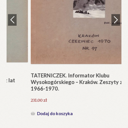
Regulamin
Zamówienie
N
Pi
Blog
12
Help in English
TATERNICZEK. Informator Klubu
Wysokogórskiego – Kraków. Zeszyty z lat
1966-1970.
231.00
zł
Dodaj do koszyka