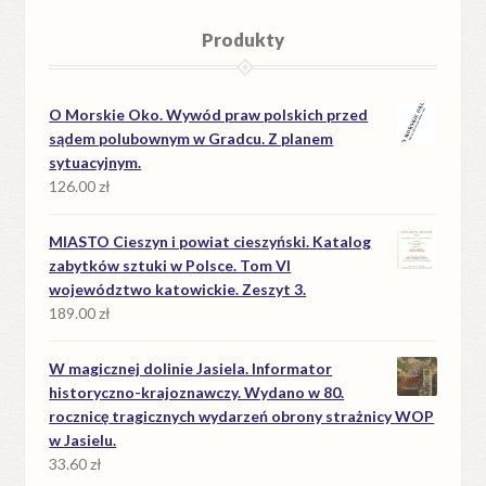
Produkty
O Morskie Oko. Wywód praw polskich przed
sądem polubownym w Gradcu. Z planem
sytuacyjnym.
126.00
zł
MIASTO Cieszyn i powiat cieszyński. Katalog
zabytków sztuki w Polsce. Tom VI
województwo katowickie. Zeszyt 3.
189.00
zł
W magicznej dolinie Jasiela. Informator
historyczno-krajoznawczy. Wydano w 80.
rocznicę tragicznych wydarzeń obrony strażnicy WOP
w Jasielu.
33.60
zł