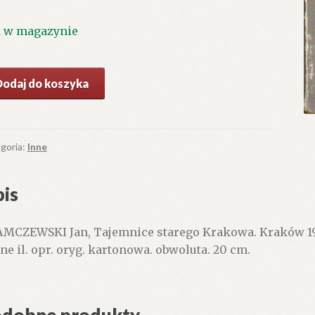
1 w magazynie
ć
Dodaj do koszyka
emnice
rego
kowa
goria:
Inne
is
MCZEWSKI Jan, Tajemnice starego Krakowa. Kraków 196
zne il. opr. oryg. kartonowa. obwoluta. 20 cm.
dobne produkty