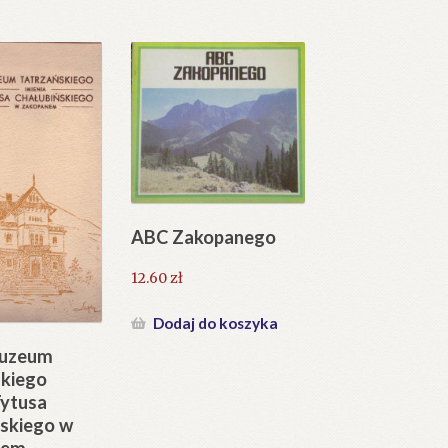
ABC Zakopanego
12.60
zł
Dodaj do koszyka
Muzeum
skiego
Tytusa
ńskiego w
nem