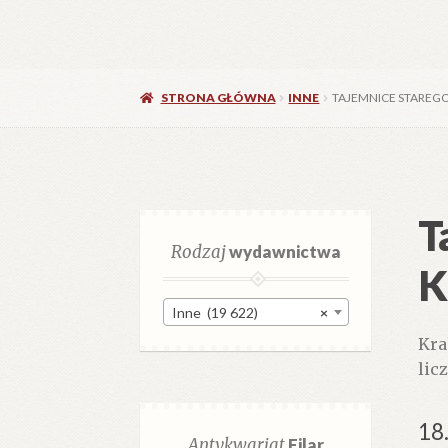
STRONA GŁÓWNA
INNE
TAJEMNICE STARE
T
Rodzaj
wydawnictwa
K
Inne (19 622)
×
Kra
lic
18
Antykwariat
Filar