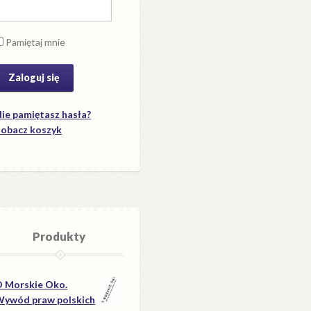
Pamiętaj mnie
ie pamiętasz hasła?
obacz koszyk
Produkty
 Morskie Oko.
ywód praw polskich