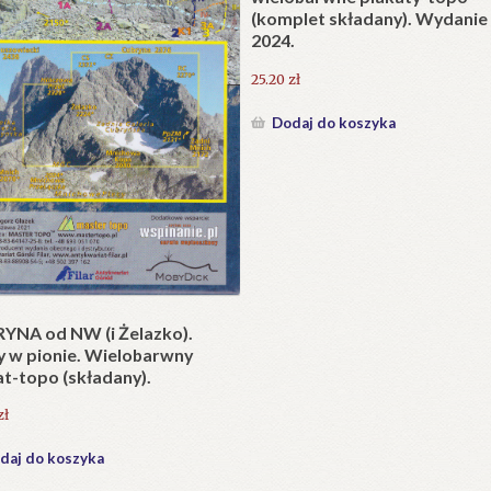
e litewskie. Kapliczki i krzyże
Opisanie Tatr (Wybór tekstó
drożne jako dzieło sztuki
ej i potrzeba ich ochrony.
84.00
zł
0
zł
Dodaj do koszyka
daj do koszyka