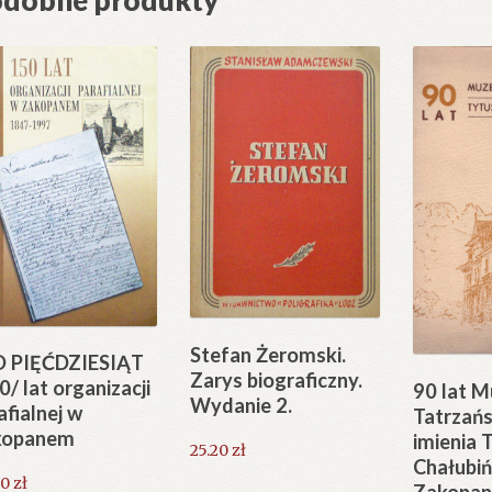
Stefan Żeromski.
 PIĘĆDZIESIĄT
Zarys biograficzny.
0/ lat organizacji
90 lat 
Wydanie 2.
afialnej w
Tatrzań
kopanem
imienia 
25.20
zł
Chałubi
50
zł
Zakopa