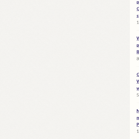
p
G
s
1
W
p
R
3
G
W
w
5
N
P
1