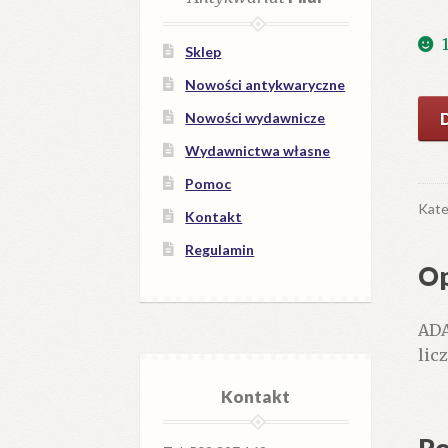
Sklep
Nowości antykwaryczne
iloś
Nowości wydawnicze
Taj
Wydawnictwa własne
sta
Kra
Pomoc
Kate
Kontakt
Regulamin
Op
ADA
lic
Kontakt
Po