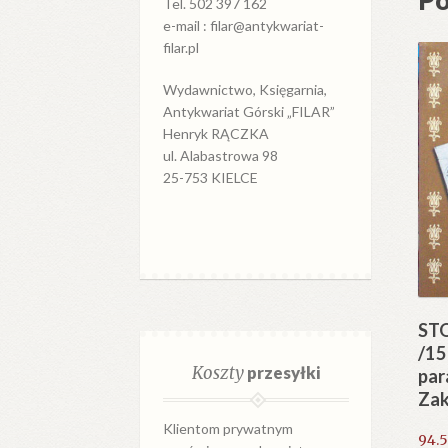
Tel. 502 397 162
e-mail : filar@antykwariat-
filar.pl
Wydawnictwo, Księgarnia,
Antykwariat Górski „FILAR”
Henryk RĄCZKA
ul. Alabastrowa 98
25-753 KIELCE
STO
/15
Koszty
przesyłki
par
Za
Klientom prywatnym
94.