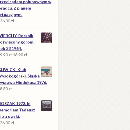
rzed sądem polubownym w
radcu. Z planem
ytuacyjnym.
26.00
zł
IERCHY. Rocznik
oświęcony górom.
ok 33 1964.
Pierwotna
Aktualna
9.90
zł
18.90
zł
cena
cena
wynosiła:
wynosi:
LIWICKI Klub
39.90 zł.
18.90 zł.
ysokogórski. Śląska
yprawa Hindukusz 1976.
8.80
zł
OSZAK 1973. In
memoriam Tadeusz
iotrowski.
26.00
zł