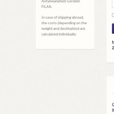
Antykwariatem Górskim
FILAR.
In case of shipping abroad,
the costs (depending on the
weight and destination) are
calculated individually.
N
Z
O
W