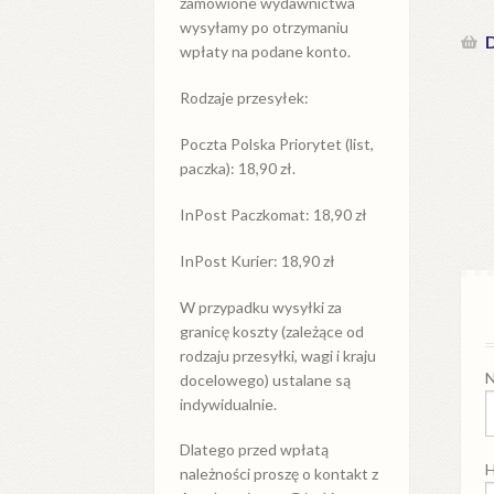
zamówione wydawnictwa
wysyłamy po otrzymaniu
D
wpłaty na podane konto.
Rodzaje przesyłek:
Poczta Polska Priorytet (list,
paczka): 18,90 zł.
InPost Paczkomat: 18,90 zł
InPost Kurier: 18,90 zł
W przypadku
wysyłki
za
granicę
koszty (zależące od
rodzaju przesyłki, wagi i kraju
N
docelowego) ustalane są
indywidualnie.
Dlatego przed wpłatą
H
należności proszę o kontakt z