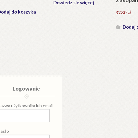
Dowiedz się więcej
odaj do koszyka
37.80
zł
Dodaj 
Logowanie
azwa użytkownika lub email
asło