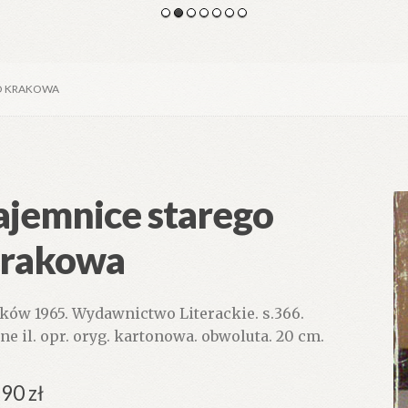
GO KRAKOWA
ajemnice starego
rakowa
ków 1965. Wydawnictwo Literackie. s.366.
zne il. opr. oryg. kartonowa. obwoluta. 20 cm.
.90
zł