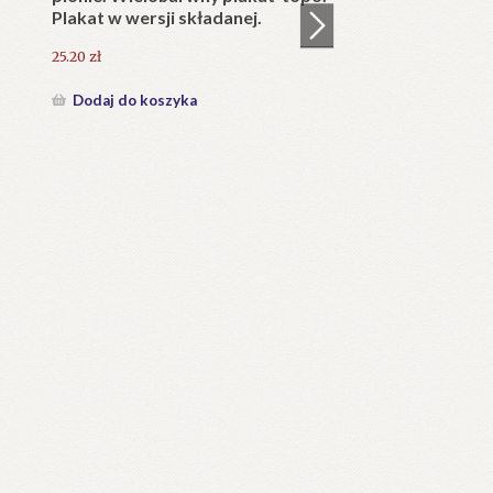
25.20
zł
Dodaj do koszyka
KAPLICA Najświętszego Serca
w)
Pana Jezusa w Jaszczurówce
(1907-2007).
126.00
zł
Dodaj do koszyka