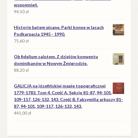
wspomnień.
94.50
zł
Historie batem pisane. Parki konne w lasach
Podkarpacia 1945 - 1990.
75.60
zł
Ob fidelium salutem. Z dziejów konwentu
dominikanów w Nowym Żmigrodzie.
88.20
zł
GALICJA na józefińskiej mapie topograficznej
1779-1783. Tom 4. Część A. Sekcje 81-87, 94-101,
109-117, 126-132, 143. Część B. Faksymilia arkuszy 81-
87, 94-101, 109-117, 126-132, 143.
441.00
zł