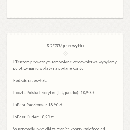
Koszty
przesyłki
Klientom prywatnym zamówione wydawnictwa wysyłamy
po otrzymaniu wpłaty na podane konto.
Rodzaje przesyłek:
Poczta Polska Priorytet (list, paczka): 18,90 zł.
InPost Paczkomat: 18,90 zł
InPost Kurier: 18,90 zł
W przypadku
wysyłki
za
granicę
koszty (zależące od