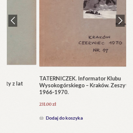
Regulamin
Zamówienie
N
Pi
Blog
12
Help in English
TATERNICZEK. Informator Klubu
Wysokogórskiego – Kraków. Zeszyty z lat
1966-1970.
231.00
zł
Dodaj do koszyka