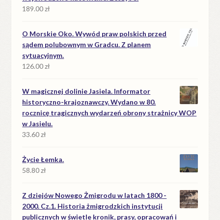
189.00
zł
O Morskie Oko. Wywód praw polskich przed
sądem polubownym w Gradcu. Z planem
sytuacyjnym.
126.00
zł
W magicznej dolinie Jasiela. Informator
historyczno-krajoznawczy. Wydano w 80.
rocznicę tragicznych wydarzeń obrony strażnicy WOP
w Jasielu.
33.60
zł
Życie Łemka.
58.80
zł
Z dziejów Nowego Żmigrodu w latach 1800 -
2000. Cz.1. Historia żmigrodzkich instytucji
publicznych w świetle kronik, prasy, opracowań i