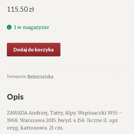
115.50
zł
1 w magazynie
ilość
Dodaj do koszyka
Tatry,
Alpy.
Wspinaczki
1955
Kategoria:
Beletrystyka
–
1968.
Opis
ZAWADA Andrzej, Tatry, Alpy. Wspinaczki 1955 –
1968. Warszawa 2015. bwyd. s.156. liczne il. opr.
oryg. kartonowa. 21 cm.