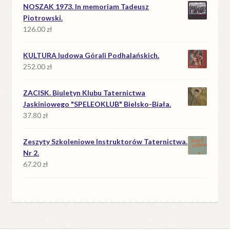
NOSZAK 1973. In memoriam Tadeusz
Piotrowski.
126.00
zł
KULTURA ludowa Górali Podhalańskich.
252.00
zł
ZACISK. Biuletyn Klubu Taternictwa
Jaskiniowego "SPELEOKLUB" Bielsko-Biała.
37.80
zł
Zeszyty Szkoleniowe Instruktorów Taternictwa.
Nr 2.
67.20
zł