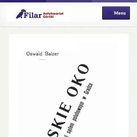
Przejdź
Przejdź
Menu
do
do
nawigacji
treści
Strona główna
Kontakt
Koszyk
Moje konto
Płatność
Polityka prywatności
Pomoc