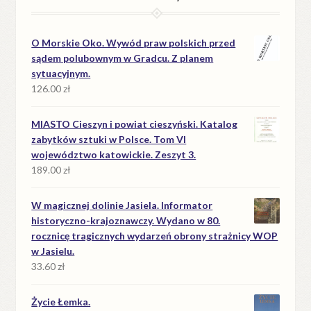
O Morskie Oko. Wywód praw polskich przed
sądem polubownym w Gradcu. Z planem
sytuacyjnym.
126.00
zł
MIASTO Cieszyn i powiat cieszyński. Katalog
zabytków sztuki w Polsce. Tom VI
województwo katowickie. Zeszyt 3.
189.00
zł
W magicznej dolinie Jasiela. Informator
historyczno-krajoznawczy. Wydano w 80.
rocznicę tragicznych wydarzeń obrony strażnicy WOP
w Jasielu.
33.60
zł
Życie Łemka.