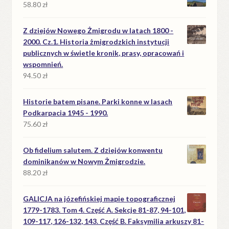
58.80
zł
Z dziejów Nowego Żmigrodu w latach 1800 -
2000. Cz.1. Historia żmigrodzkich instytucji
publicznych w świetle kronik, prasy, opracowań i
wspomnień.
94.50
zł
Historie batem pisane. Parki konne w lasach
Podkarpacia 1945 - 1990.
75.60
zł
Ob fidelium salutem. Z dziejów konwentu
dominikanów w Nowym Żmigrodzie.
88.20
zł
GALICJA na józefińskiej mapie topograficznej
1779-1783. Tom 4. Część A. Sekcje 81-87, 94-101,
109-117, 126-132, 143. Część B. Faksymilia arkuszy 81-