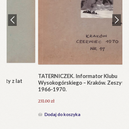
Regulamin
Zamówienie
N
Pi
Blog
12
Help in English
TATERNICZEK. Informator Klubu
Wysokogórskiego – Kraków. Zeszyty z lat
1966-1970.
231.00
zł
Dodaj do koszyka