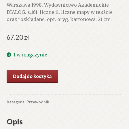
Warszawa 1998. Wydawnictwo Akademickie
DIALOG. s.161. liczne il. liczne mapy w tekście
oraz rozkładane. opr. oryg. kartonowa. 21 cm.
67.20
zł
1 w magazynie
ilość
Dodaj do koszyka
Ukraińskie
Beskidy
Wschodnie
tom
Kategoria:
Przewodnik
2.
Na
Opis
beskidzkich