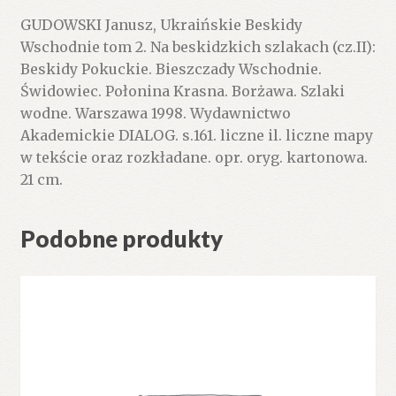
szlakach
GUDOWSKI Janusz, Ukraińskie Beskidy
(cz.II):
Wschodnie tom 2. Na beskidzkich szlakach (cz.II):
Beskidy
Beskidy Pokuckie. Bieszczady Wschodnie.
Pokuckie.
Świdowiec. Połonina Krasna. Borżawa. Szlaki
Bieszczady
wodne. Warszawa 1998. Wydawnictwo
Wschodnie.
Akademickie DIALOG. s.161. liczne il. liczne mapy
Świdowiec.
w tekście oraz rozkładane. opr. oryg. kartonowa.
Połonina
21 cm.
Krasna.
Borżawa.
Szlaki
Podobne produkty
wodne.