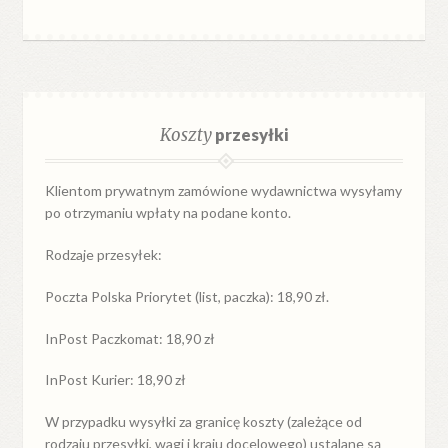
Koszty
przesyłki
Klientom prywatnym zamówione wydawnictwa wysyłamy
po otrzymaniu wpłaty na podane konto.
Rodzaje przesyłek:
Poczta Polska Priorytet (list, paczka): 18,90 zł.
InPost Paczkomat: 18,90 zł
InPost Kurier: 18,90 zł
W przypadku
wysyłki
za
granicę
koszty (zależące od
rodzaju przesyłki, wagi i kraju docelowego) ustalane są