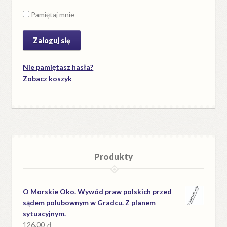
Pamiętaj mnie
Nie pamiętasz hasła?
Zobacz koszyk
Produkty
O Morskie Oko. Wywód praw polskich przed
sądem polubownym w Gradcu. Z planem
sytuacyjnym.
126.00
zł