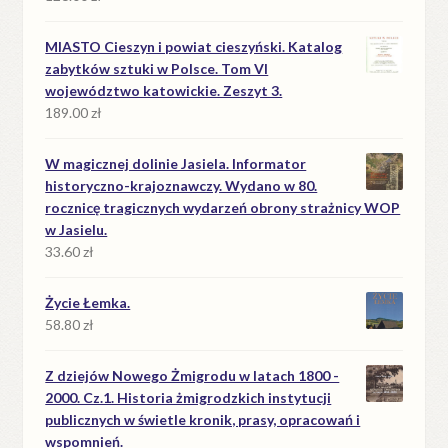
MIASTO Cieszyn i powiat cieszyński. Katalog
zabytków sztuki w Polsce. Tom VI
województwo katowickie. Zeszyt 3.
189.00
zł
W magicznej dolinie Jasiela. Informator
historyczno-krajoznawczy. Wydano w 80.
rocznicę tragicznych wydarzeń obrony strażnicy WOP
w Jasielu.
33.60
zł
Życie Łemka.
58.80
zł
Z dziejów Nowego Żmigrodu w latach 1800 -
2000. Cz.1. Historia żmigrodzkich instytucji
publicznych w świetle kronik, prasy, opracowań i
wspomnień.