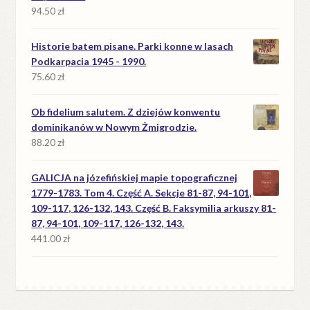
94.50
zł
Historie batem pisane. Parki konne w lasach
Podkarpacia 1945 - 1990.
75.60
zł
Ob fidelium salutem. Z dziejów konwentu
dominikanów w Nowym Żmigrodzie.
88.20
zł
GALICJA na józefińskiej mapie topograficznej
1779-1783. Tom 4. Część A. Sekcje 81-87, 94-101,
109-117, 126-132, 143. Część B. Faksymilia arkuszy 81-
87, 94-101, 109-117, 126-132, 143.
441.00
zł