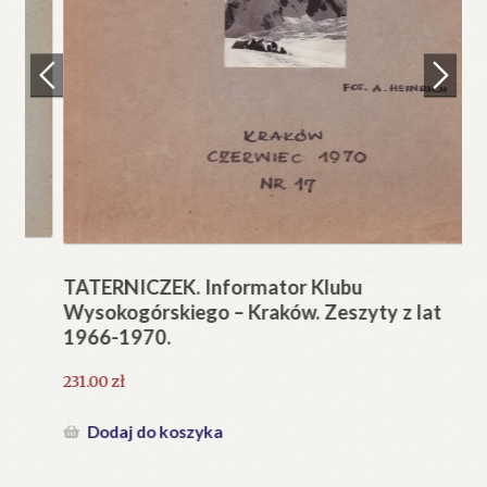
Regulamin
Zamówienie
N
Pi
Blog
12
Help in English
TATERNICZEK. Informator Klubu
Wysokogórskiego – Kraków. Zeszyty z lat
1966-1970.
231.00
zł
Dodaj do koszyka