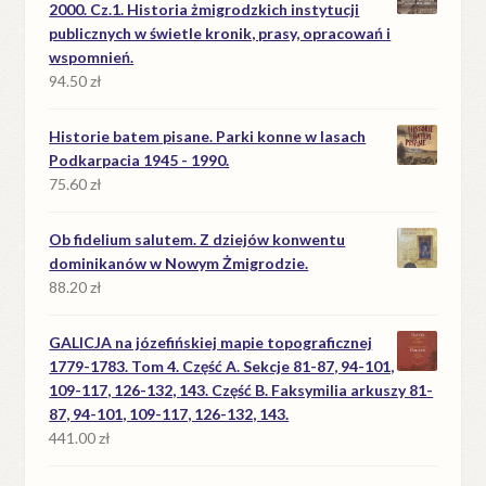
2000. Cz.1. Historia żmigrodzkich instytucji
publicznych w świetle kronik, prasy, opracowań i
wspomnień.
94.50
zł
Historie batem pisane. Parki konne w lasach
Podkarpacia 1945 - 1990.
75.60
zł
Ob fidelium salutem. Z dziejów konwentu
dominikanów w Nowym Żmigrodzie.
88.20
zł
GALICJA na józefińskiej mapie topograficznej
1779-1783. Tom 4. Część A. Sekcje 81-87, 94-101,
109-117, 126-132, 143. Część B. Faksymilia arkuszy 81-
87, 94-101, 109-117, 126-132, 143.
441.00
zł