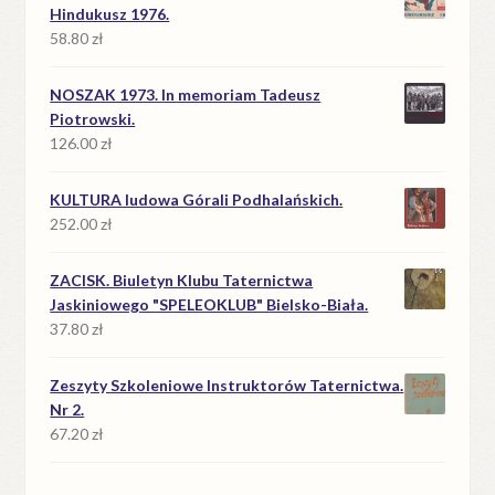
39.90 zł.
18.90 zł.
Hindukusz 1976.
58.80
zł
NOSZAK 1973. In memoriam Tadeusz
Piotrowski.
126.00
zł
KULTURA ludowa Górali Podhalańskich.
252.00
zł
ZACISK. Biuletyn Klubu Taternictwa
Jaskiniowego "SPELEOKLUB" Bielsko-Biała.
37.80
zł
Zeszyty Szkoleniowe Instruktorów Taternictwa.
Nr 2.
67.20
zł