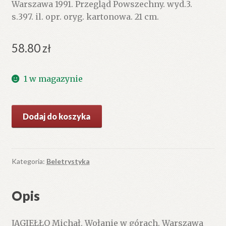
Warszawa 1991. Przegląd Powszechny. wyd.3.
s.397. il. opr. oryg. kartonowa. 21 cm.
58.80
zł
1 w magazynie
ilość
Dodaj do koszyka
Wołanie
w
górach
Kategoria:
Beletrystyka
Opis
JAGIEŁŁO Michał, Wołanie w górach. Warszawa