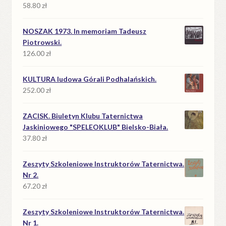
58.80
zł
NOSZAK 1973. In memoriam Tadeusz
Piotrowski.
126.00
zł
KULTURA ludowa Górali Podhalańskich.
252.00
zł
ZACISK. Biuletyn Klubu Taternictwa
Jaskiniowego "SPELEOKLUB" Bielsko-Biała.
37.80
zł
Zeszyty Szkoleniowe Instruktorów Taternictwa.
Nr 2.
67.20
zł
Zeszyty Szkoleniowe Instruktorów Taternictwa.
Nr 1.