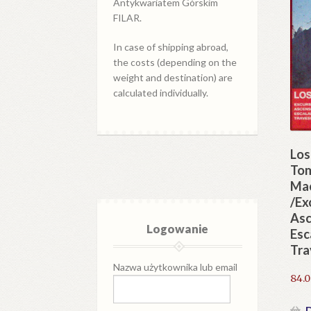
Antykwariatem Górskim
FILAR.
In case of shipping abroad,
the costs (depending on the
weight and destination) are
calculated individually.
Los
Tom
Mac
/Ex
Asc
Logowanie
Esc
Tra
Nazwa użytkownika lub email
84.
D