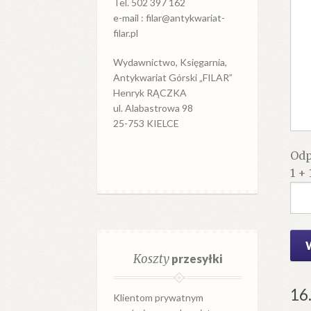
Tel. 502 397 162
e-mail : filar@antykwariat-
filar.pl
Wydawnictwo, Księgarnia,
Antykwariat Górski „FILAR”
Henryk RĄCZKA
ul. Alabastrowa 98
25-753 KIELCE
Odp
1 + 
Koszty
przesyłki
16
Klientom prywatnym