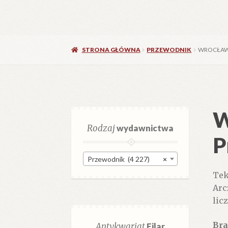
STRONA GŁÓWNA
PRZEWODNIK
WROCŁAW
W
Rodzaj
wydawnictwa
P
Przewodnik (4 227)
×
Tek
Arc
lic
Bra
Antykwariat
Filar