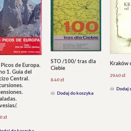
STO /100/ tras dla
Kraków 
 Picos de Europa.
Ciebie
o 1. Guia del
29.40
zł
izo Central.
8.40
zł
cursiones.
Dodaj 
ensiones.
Dodaj do koszyka
aladas.
vesias/.
00
zł
odaj do koszyka