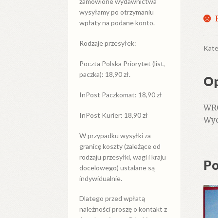
zamówione wydawnictwa
wysyłamy po otrzymaniu
wpłaty na podane konto.
Rodzaje przesyłek:
Kate
Poczta Polska Priorytet (list,
paczka): 18,90 zł.
Op
InPost Paczkomat: 18,90 zł
WRO
InPost Kurier: 18,90 zł
Wyd
W przypadku
wysyłki
za
granicę
koszty (zależące od
rodzaju przesyłki, wagi i kraju
Po
docelowego) ustalane są
indywidualnie.
Dlatego przed wpłatą
należności proszę o kontakt z