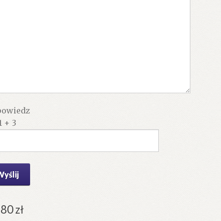
owiedz
1 + 3
.80
zł