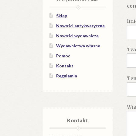
cen
Sklep
Imi
Nowości antykwaryczne
Nowości wydawnicze
Wydawnictwa własne
Twó
Pomoc
Kontakt
Regulamin
Te
Wi
Kontakt