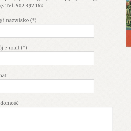
ę. Tel. 502 397 162
ę i nazwisko (*)
j e-mail (*)
mat
adomość