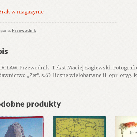
Brak w magazynie
goria:
Przewodnik
is
CŁAW. Przewodnik. Tekst Maciej Łagiewski. Fotografie:
awnictwo „Zet”. s.63. liczne wielobarwne il. opr. oryg. 
dobne produkty