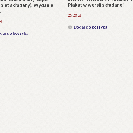
KAPLICA Najświętszego Serc
anie Tatr (Wybór tekstów)
Pana Jezusa w Jaszczurówce
(1907-2007).
0
zł
126.00
zł
daj do koszyka
Dodaj do koszyka