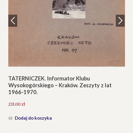
Regulamin
Zamówienie
N
Pi
Blog
12
Help in English
TATERNICZEK. Informator Klubu
Wysokogórskiego – Kraków. Zeszyty z lat
1966-1970.
231.00
zł
Dodaj do koszyka