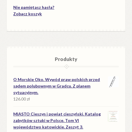
Nie pamiętasz hasła?
Zobacz koszyk
Produkty
O Morskie Oko. Wywód praw polskich przed
sądem polubownym w Gradcu. Z planem
sytuacyjnym.
126.00
zł
MIASTO Cieszyn i powiat cieszyński. Katalog
zabytków sztuki w Polsce. Tom VI
województwo katowickie. Zeszyt 3.