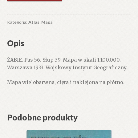
Pas
56.
Słup
Kategoria:
Atlas, Mapa
39.
Mapa
Opis
w
skali
ŻABIE. Pas 56. Słup 39. Mapa w skali 1:100.000.
1:100.000.
Warszawa 1933. Wojskowy Instytut Geograficzny.
Mapa wielobarwna, cięta i naklejona na płótno.
Podobne produkty