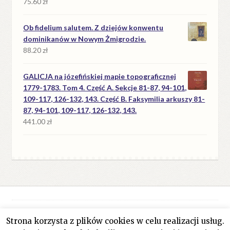
75.60
zł
Ob fidelium salutem. Z dziejów konwentu
dominikanów w Nowym Żmigrodzie.
88.20
zł
GALICJA na józefińskiej mapie topograficznej
1779-1783. Tom 4. Część A. Sekcje 81-87, 94-101,
109-117, 126-132, 143. Część B. Faksymilia arkuszy 81-
87, 94-101, 109-117, 126-132, 143.
441.00
zł
Strona korzysta z plików cookies w celu realizacji usług.
© Antykwariat Filar 2026