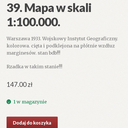
39. Mapa w skali
1:100.000.
Warszawa 1933. Wojskowy Instytut Geograficzny.
kolorowa. cięta i podklejona na płótnie wzdłuz
marginesów. stan bdb!!!
Rzadka w takim stanie!!!
147.00
zł
1 w magazynie
ilość
Dodaj do koszyka
ŻABIE.