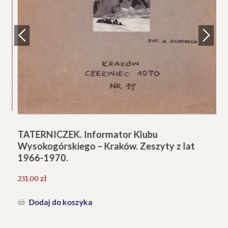
Regulamin
Zamówienie
N
Pi
Blog
12
Help in English
TATERNICZEK. Informator Klubu
Wysokogórskiego – Kraków. Zeszyty z lat
1966-1970.
231.00
zł
Dodaj do koszyka