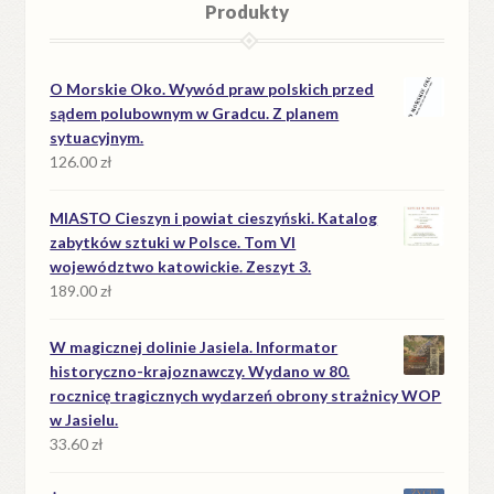
Produkty
O Morskie Oko. Wywód praw polskich przed
sądem polubownym w Gradcu. Z planem
sytuacyjnym.
126.00
zł
MIASTO Cieszyn i powiat cieszyński. Katalog
zabytków sztuki w Polsce. Tom VI
województwo katowickie. Zeszyt 3.
189.00
zł
W magicznej dolinie Jasiela. Informator
historyczno-krajoznawczy. Wydano w 80.
rocznicę tragicznych wydarzeń obrony strażnicy WOP
w Jasielu.
33.60
zł