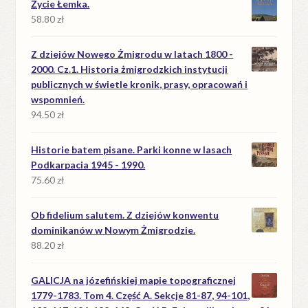
Życie Łemka.
58.80
zł
Z dziejów Nowego Żmigrodu w latach 1800 -
2000. Cz.1. Historia żmigrodzkich instytucji
publicznych w świetle kronik, prasy, opracowań i
wspomnień.
94.50
zł
Historie batem pisane. Parki konne w lasach
Podkarpacia 1945 - 1990.
75.60
zł
Ob fidelium salutem. Z dziejów konwentu
dominikanów w Nowym Żmigrodzie.
88.20
zł
GALICJA na józefińskiej mapie topograficznej
1779-1783. Tom 4. Część A. Sekcje 81-87, 94-101,