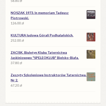
58.80
zł
NOSZAK 1973. In memoriam Tadeusz
Piotrowski.
126.00
zł
KULTURA ludowa Górali Podhalańskich.
252.00
zł
ZACISK. Biuletyn Klubu Taternictwa
Jaskiniowego "SPELEOKLUB" Bielsko-Biała.
37.80
zł
Zeszyty Szkoleniowe Instruktorów Taternictwa.
Nr 2.
67.20
zł