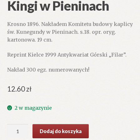
Kingi w Pieninach
Krosno 1896. Nakładem Komitetu budowy kaplicy
św. Kunegundy w Pieninach. s.18. opr. oryg.
kartonowa. 19 cm.
Reprint Kielce 1999 Antykwariat Górski „Filar”.
Nakład 300 egz. numerowanych!
12.60
zł
2 w magazynie
ilość
Dodaj do koszyka
Zameczek