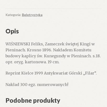
świętej
Kingi
w
Kategoria:
Beletrystyka
Pieninach
Opis
WIŚNIEWSKI Feliks, Zameczek świętej Kingi w
Pieninach. Krosno 1896. Nakładem Komitetu
budowy kaplicy św. Kunegundy w Pieninach. s.18.
opr. oryg. kartonowa. 19 cm.
Reprint Kielce 1999 Antykwariat Górski „Filar”.
Nakład 300 egz. numerowanych!
Podobne produkty