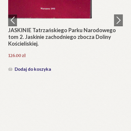
Regulamin
Zamówienie
JASKINIE Tatrzańskiego Parku Narodowego
tom 2. Jaskinie zachodniego zbocza Doliny
Blog
Kościeliskiej.
Help in English
126.00
zł
Dodaj do koszyka
a-