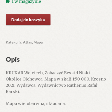
1 w magazynie
ilość
Dodaj do koszyka
Zobaczyć
Beskid
Niski.
Okolice
Kategoria:
Atlas, Mapa
Olchowca.
Mapa
Opis
w
skali
KRUKAR Wojciech, Zobaczyć Beskid Niski.
1:50
Okolice Olchowca. Mapa w skali 1:50 000. Krosno
000.
2021. Wydawca: Wydawnictwo Ruthenus Rafał
Barski.
Mapa wielobarwna, składana.