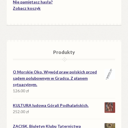
Nie pamiętasz hasła?
Zobacz koszyk
Produkty
O Morskie Oko. Wywód praw polskich przed
sądem polubownym w Gradcu. Z planem
sytuacyjnym.
126.00
zł
KULTURA ludowa Górali Podhalańskich.
252.00
zł
ZACISK. Biuletyn Klubu Taternictwa