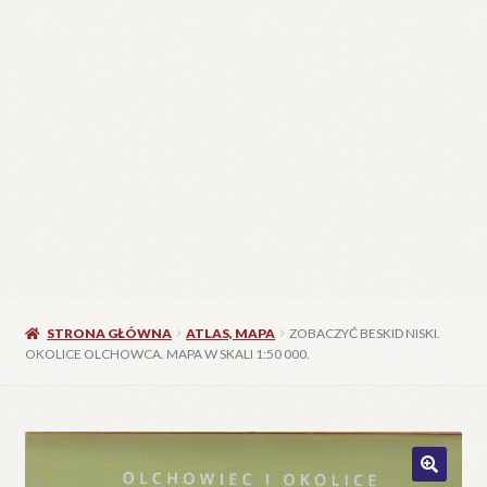
C
W
25
STRONA GŁÓWNA
ATLAS, MAPA
ZOBACZYĆ BESKID NISKI.
OKOLICE OLCHOWCA. MAPA W SKALI 1:50 000.