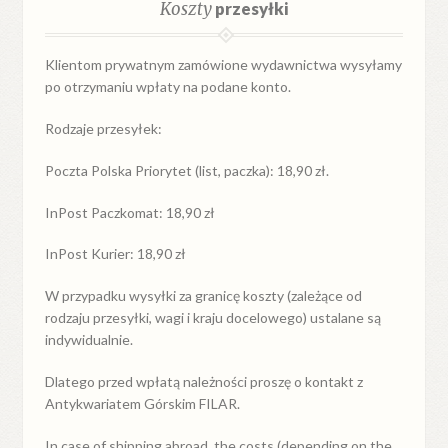
Koszty
przesyłki
Klientom prywatnym zamówione wydawnictwa wysyłamy
po otrzymaniu wpłaty na podane konto.
Rodzaje przesyłek:
Poczta Polska Priorytet (list, paczka): 18,90 zł.
InPost Paczkomat: 18,90 zł
InPost Kurier: 18,90 zł
W przypadku
wysyłki
za
granicę
koszty (zależące od
rodzaju przesyłki, wagi i kraju docelowego) ustalane są
indywidualnie.
Dlatego przed wpłatą należności proszę o kontakt z
Antykwariatem Górskim FILAR.
In case of shipping abroad, the costs (depending on the