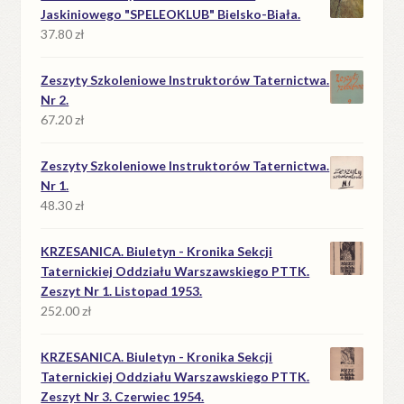
Jaskiniowego "SPELEOKLUB" Bielsko-Biała.
37.80
zł
Zeszyty Szkoleniowe Instruktorów Taternictwa.
Nr 2.
67.20
zł
Zeszyty Szkoleniowe Instruktorów Taternictwa.
Nr 1.
48.30
zł
KRZESANICA. Biuletyn - Kronika Sekcji
Taternickiej Oddziału Warszawskiego PTTK.
Zeszyt Nr 1. Listopad 1953.
252.00
zł
KRZESANICA. Biuletyn - Kronika Sekcji
Taternickiej Oddziału Warszawskiego PTTK.
Zeszyt Nr 3. Czerwiec 1954.