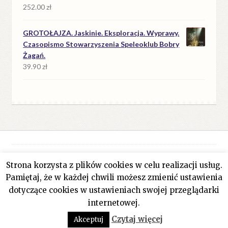
252.00
zł
GROTOŁAJZA. Jaskinie. Eksploracja. Wyprawy.
Czasopismo Stowarzyszenia Speleoklub Bobry
Żagań.
39.90
zł
Strona korzysta z plików cookies w celu realizacji usług.
© Antykwariat Filar 2026
Pamiętaj, że w każdej chwili możesz zmienić ustawienia
Polityka prywatności
Stworzone z WooCommerce
.
dotyczące cookies w ustawieniach swojej przeglądarki
internetowej.
0
Czytaj więcej
Akceptuj
Szukaj:
Szukaj