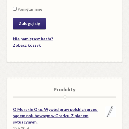
Pamiętaj mnie
Nie pamiętasz hasła?
Zobacz koszyk
Produkty
O Morskie Oko. Wywód praw polskich przed
sądem polubownym w Gradcu. Z planem
sytuacyjnym.
126.00
zł