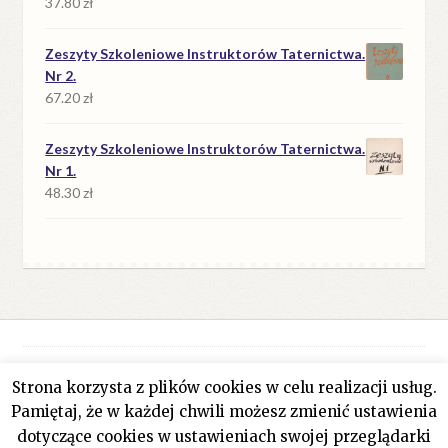
37.80
zł
Zeszyty Szkoleniowe Instruktorów Taternictwa.
Nr 2.
67.20
zł
Zeszyty Szkoleniowe Instruktorów Taternictwa.
Nr 1.
48.30
zł
Strona korzysta z plików cookies w celu realizacji usług.
© Antykwariat Filar 2026
Pamiętaj, że w każdej chwili możesz zmienić ustawienia
Polityka prywatności
Stworzone z WooCommerce
.
dotyczące cookies w ustawieniach swojej przeglądarki