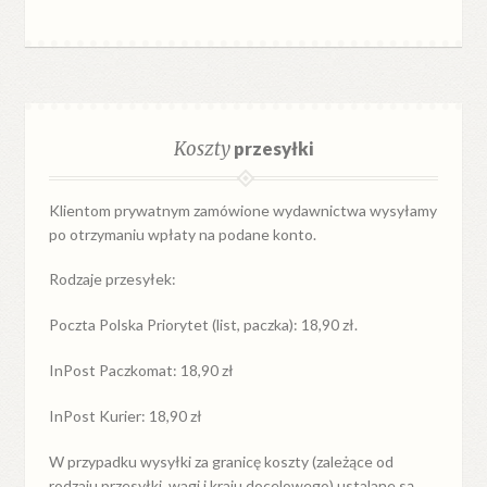
Koszty
przesyłki
Klientom prywatnym zamówione wydawnictwa wysyłamy
po otrzymaniu wpłaty na podane konto.
Rodzaje przesyłek:
Poczta Polska Priorytet (list, paczka): 18,90 zł.
InPost Paczkomat: 18,90 zł
InPost Kurier: 18,90 zł
W przypadku
wysyłki
za
granicę
koszty (zależące od
rodzaju przesyłki, wagi i kraju docelowego) ustalane są