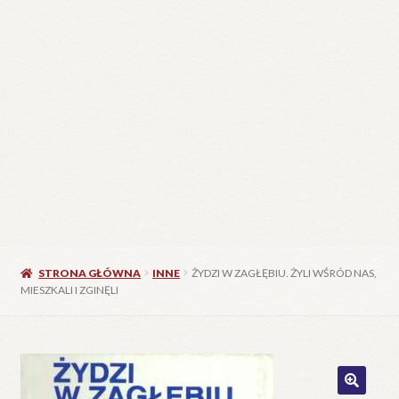
STRONA GŁÓWNA
INNE
ŻYDZI W ZAGŁĘBIU. ŻYLI WŚRÓD NAS,
MIESZKALI I ZGINĘLI