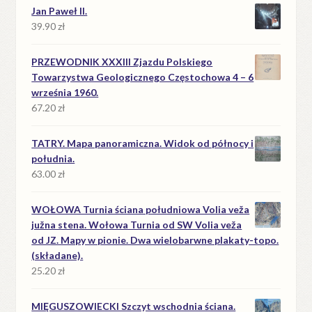
Jan Paweł II.
39.90
zł
PRZEWODNIK XXXIII Zjazdu Polskiego
Towarzystwa Geologicznego Częstochowa 4 – 6
września 1960.
67.20
zł
TATRY. Mapa panoramiczna. Widok od północy i
południa.
63.00
zł
WOŁOWA Turnia ściana południowa Volia veža
južna stena. Wołowa Turnia od SW Volia veža
od JZ. Mapy w pionie. Dwa wielobarwne plakaty-topo.
(składane).
25.20
zł
MIĘGUSZOWIECKI Szczyt wschodnia ściana.