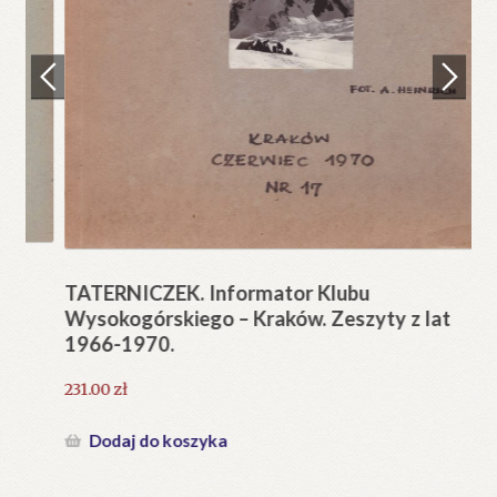
Regulamin
Zamówienie
N
Pi
Blog
12
Help in English
TATERNICZEK. Informator Klubu
Wysokogórskiego – Kraków. Zeszyty z lat
1966-1970.
231.00
zł
Dodaj do koszyka