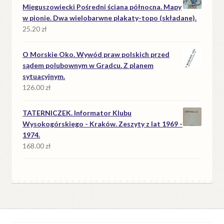
Mięguszowiecki Pośredni ściana północna. Mapy
w pionie. Dwa wielobarwne plakaty-topo (składane).
25.20
zł
O Morskie Oko. Wywód praw polskich przed
sądem polubownym w Gradcu. Z planem
sytuacyjnym.
126.00
zł
TATERNICZEK. Informator Klubu
Wysokogórskiego - Kraków. Zeszyty z lat 1969 -
1974.
168.00
zł