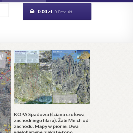
0.00
zł
0 Produkt
g
Help in English