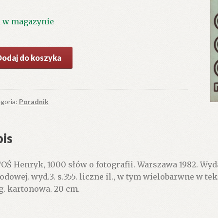
1 w magazynie
ć
Dodaj do koszyka
0
w
grafii.
goria:
Poradnik
is
OŚ Henryk, 1000 słów o fotografii. Warszawa 1982. W
odowej. wyd.3. s.355. liczne il., w tym wielobarwne w tek
g. kartonowa. 20 cm.