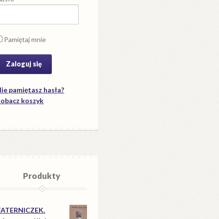
Pamiętaj mnie
ie pamiętasz hasła?
obacz koszyk
Produkty
TATERNICZEK.