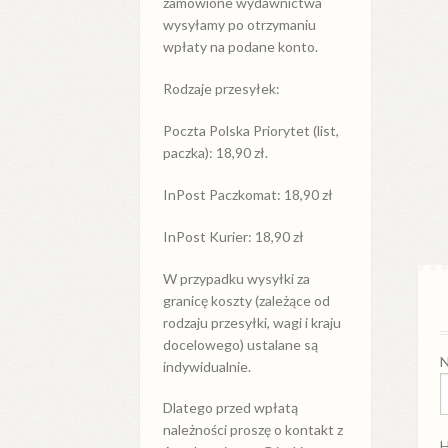
zamówione wydawnictwa
wysyłamy po otrzymaniu
wpłaty na podane konto.
Rodzaje przesyłek:
Poczta Polska Priorytet (list,
paczka): 18,90 zł.
InPost Paczkomat: 18,90 zł
InPost Kurier: 18,90 zł
W przypadku
wysyłki
za
granicę
koszty (zależące od
rodzaju przesyłki, wagi i kraju
docelowego) ustalane są
N
indywidualnie.
Dlatego przed wpłatą
należności proszę o kontakt z
H