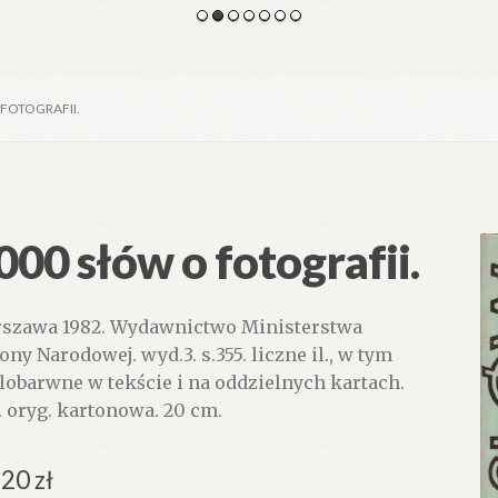
 FOTOGRAFII.
000 słów o fotografii.
szawa 1982. Wydawnictwo Ministerstwa
ony Narodowej. wyd.3. s.355. liczne il., w tym
lobarwne w tekście i na oddzielnych kartach.
. oryg. kartonowa. 20 cm.
.20
zł