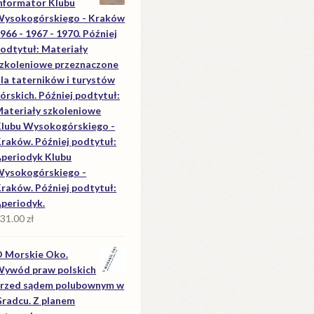
nformator Klubu
ysokogórskiego - Kraków
966 - 1967 - 1970. Później
odtytuł: Materiały
zkoleniowe przeznaczone
la taterników i turystów
órskich. Później podtytuł:
ateriały szkoleniowe
lubu Wysokogórskiego -
raków. Później podtytuł:
periodyk Klubu
ysokogórskiego -
raków. Później podtytuł:
periodyk.
31.00
zł
 Morskie Oko.
ywód praw polskich
rzed sądem polubownym w
radcu. Z planem