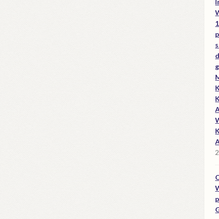
I
W
1
p
s
d
g
M
K
K
A
W
K
A
2
O
W
p
G