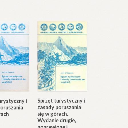
Sprzęt turystyczny i
urystyczny i
zasady poruszania
poruszania
się w górach.
rach
Wydanie drugie,
poprawione i