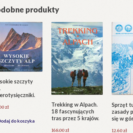
dobne produkty
okie szczyty
.
erotysięczniki.
Trekking w Alpach.
Sprzęt t
.00
zł
18 fascynujących
zasady 
tras przez 5 krajów.
się w gó
odaj do koszyka
168.00
zł
12.60
zł