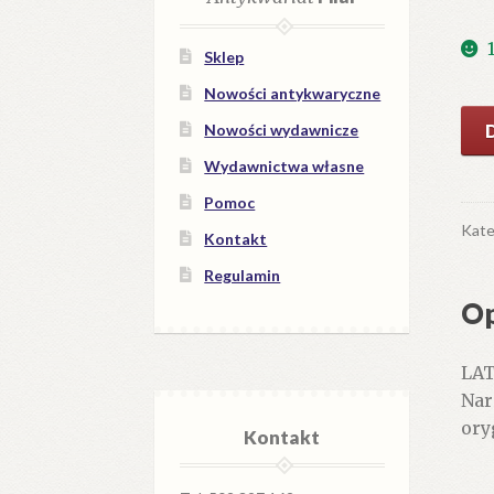
Sklep
Nowości antykwaryczne
iloś
Nowości wydawnicze
100
Wydawnictwa własne
słó
o
Pomoc
foto
Kate
Kontakt
Regulamin
Op
LAT
Nar
ory
Kontakt