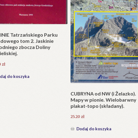
t w wersji składanej.
zł
daj do koszyka
Krzyże litewskie. Kapliczki i k
przydrożne jako dzieło sztuki
ludowej i potrzeba ich ochron
231.00
zł
Dodaj do koszyka