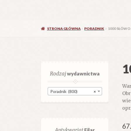
STRONA GŁÓWNA
PORADNIK
1000 SŁÓW O
1
Rodzaj
wydawnictwa
War
Poradnik (800)
×
Obr
wie
opr
67
Antykwariat
Filar