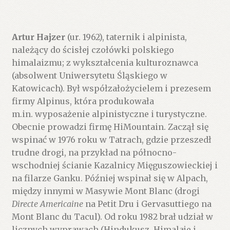
Artur Hajzer
(ur. 1962), taternik i alpinista,
należący do ścisłej czołówki polskiego
himalaizmu; z wykształcenia kulturoznawca
(absolwent Uniwersytetu Śląskiego w
Katowicach). Był współzałożycielem i prezesem
firmy Alpinus, która produkowała
m.in. wyposażenie alpinistyczne i turystyczne.
Obecnie prowadzi firmę HiMountain. Zaczął się
wspinać w 1976 roku w Tatrach, gdzie przeszedł
trudne drogi, na przykład na północno-
wschodniej ścianie Kazalnicy Mięguszowieckiej i
na filarze Ganku. Później wspinał się w Alpach,
między innymi w Masywie Mont Blanc (drogi
Directe Americaine
na Petit Dru i Gervasuttiego na
Mont Blanc du Tacul). Od roku 1982 brał udział w
licznych wyprawach (Hindukusz, Himalaje i