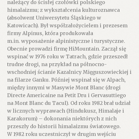
należący do ścisłej czołówki polskiego
himalaizmu; z wykształcenia kulturoznawca
(absolwent Uniwersytetu Śląskiego w
Katowicach). Był współzałożycielem i prezesem
firmy Alpinus, która produkowała
m.in. wyposażenie alpinistyczne i turystyczne.
Obecnie prowadzi firmę HiMountain. Zaczął się
wspinać w 1976 roku w Tatrach, gdzie przeszedł
trudne drogi, na przykład na północno-
wschodniej ścianie Kazalnicy Mięguszowieckiej i
na filarze Ganku. Później wspinał się w Alpach,
między innymi w Masywie Mont Blanc (drogi
Directe Americaine na Petit Dru i Gervasuttiego
na Mont Blanc du Tacul). Od roku 1982 brał udział
w licznych wyprawach (Hindukusz, Himalaje i
Karakorum) – dokonania niektórych z nich
przeszły do historii himalaizmu światowego.
W 1982 roku uczestniczył w drugim wejściu