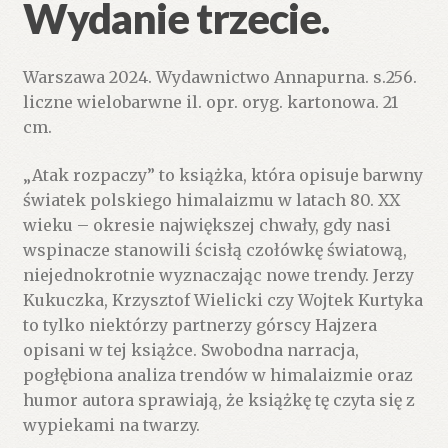
Wydanie trzecie.
Warszawa 2024. Wydawnictwo Annapurna. s.256.
liczne wielobarwne il. opr. oryg. kartonowa. 21
cm.
„Atak rozpaczy” to książka, która opisuje barwny
światek polskiego himalaizmu w latach 80. XX
wieku – okresie największej chwały, gdy nasi
wspinacze stanowili ścisłą czołówkę światową,
niejednokrotnie wyznaczając nowe trendy. Jerzy
Kukuczka, Krzysztof Wielicki czy Wojtek Kurtyka
to tylko niektórzy partnerzy górscy Hajzera
opisani w tej książce. Swobodna narracja,
pogłębiona analiza trendów w himalaizmie oraz
humor autora sprawiają, że książkę tę czyta się z
wypiekami na twarzy.