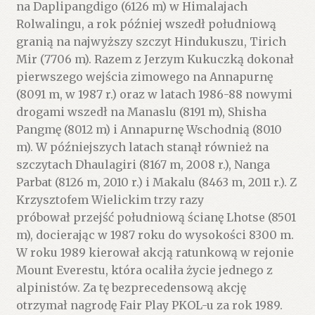
na Daplipangdigo (6126 m) w Himalajach
Rolwalingu, a rok później wszedł południową
granią na najwyższy szczyt Hindukuszu, Tirich
Mir (7706 m). Razem z Jerzym Kukuczką dokonał
pierwszego wejścia zimowego na Annapurnę
(8091 m, w 1987 r.) oraz w latach 1986-88 nowymi
drogami wszedł na Manaslu (8191 m), Shisha
Pangmę (8012 m) i Annapurnę Wschodnią (8010
m). W późniejszych latach stanął również na
szczytach Dhaulagiri (8167 m, 2008 r.), Nanga
Parbat (8126 m, 2010 r.) i Makalu (8463 m, 2011 r.). Z
Krzysztofem Wielickim trzy razy
próbował przejść południową ścianę Lhotse (8501
m), docierając w 1987 roku do wysokości 8300 m.
W roku 1989 kierował akcją ratunkową w rejonie
Mount Everestu, która ocaliła życie jednego z
alpinistów. Za tę bezprecedensową akcję
otrzymał nagrodę Fair Play PKOL-u za rok 1989.