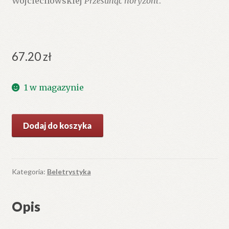
Wojciechowskiej
Przesunąć horyzont
.
67.20
zł
1 w magazynie
ilość
Dodaj do koszyka
Atak
rozpaczy.
Wydanie
trzecie.
Kategoria:
Beletrystyka
Opis