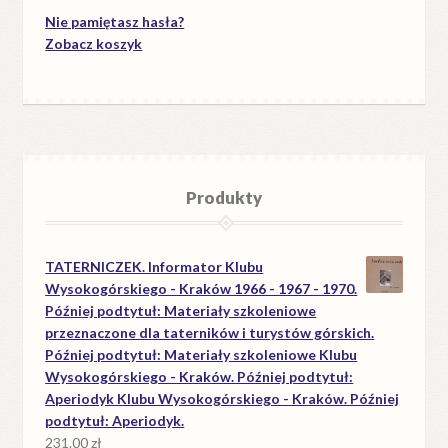
Nie pamiętasz hasła?
Zobacz koszyk
Produkty
TATERNICZEK. Informator Klubu
Wysokogórskiego - Kraków 1966 - 1967 - 1970.
Później podtytuł: Materiały szkoleniowe
przeznaczone dla taterników i turystów górskich.
Później podtytuł: Materiały szkoleniowe Klubu
Wysokogórskiego - Kraków. Później podtytuł:
Aperiodyk Klubu Wysokogórskiego - Kraków. Później
podtytuł: Aperiodyk.
231.00
zł