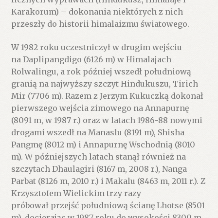
Karakorum) – dokonania niektórych z nich
przeszły do historii himalaizmu światowego.
W 1982 roku uczestniczył w drugim wejściu
na Daplipangdigo (6126 m) w Himalajach
Rolwalingu, a rok później wszedł południową
granią na najwyższy szczyt Hindukuszu, Tirich
Mir (7706 m). Razem z Jerzym Kukuczką dokonał
pierwszego wejścia zimowego na Annapurnę
(8091 m, w 1987 r.) oraz w latach 1986-88 nowymi
drogami wszedł na Manaslu (8191 m), Shisha
Pangmę (8012 m) i Annapurnę Wschodnią (8010
m). W późniejszych latach stanął również na
szczytach Dhaulagiri (8167 m, 2008 r.), Nanga
Parbat (8126 m, 2010 r.) i Makalu (8463 m, 2011 r.). Z
Krzysztofem Wielickim trzy razy
próbował przejść południową ścianę Lhotse (8501
m), docierając w 1987 roku do wysokości 8300 m.