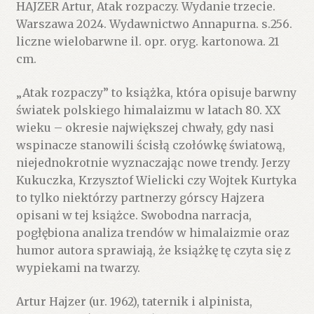
HAJZER Artur, Atak rozpaczy. Wydanie trzecie.
Warszawa 2024. Wydawnictwo Annapurna. s.256.
liczne wielobarwne il. opr. oryg. kartonowa. 21
cm.
„Atak rozpaczy” to książka, która opisuje barwny
światek polskiego himalaizmu w latach 80. XX
wieku – okresie największej chwały, gdy nasi
wspinacze stanowili ścisłą czołówkę światową,
niejednokrotnie wyznaczając nowe trendy. Jerzy
Kukuczka, Krzysztof Wielicki czy Wojtek Kurtyka
to tylko niektórzy partnerzy górscy Hajzera
opisani w tej książce. Swobodna narracja,
pogłębiona analiza trendów w himalaizmie oraz
humor autora sprawiają, że książkę tę czyta się z
wypiekami na twarzy.
Artur Hajzer (ur. 1962), taternik i alpinista,