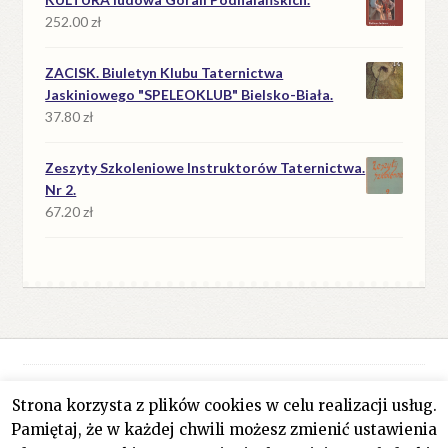
252.00
zł
ZACISK. Biuletyn Klubu Taternictwa
Jaskiniowego "SPELEOKLUB" Bielsko-Biała.
37.80
zł
Zeszyty Szkoleniowe Instruktorów Taternictwa.
Nr 2.
67.20
zł
Strona korzysta z plików cookies w celu realizacji usług.
© Antykwariat Filar 2026
Pamiętaj, że w każdej chwili możesz zmienić ustawienia
Polityka prywatności
Stworzone z WooCommerce
.