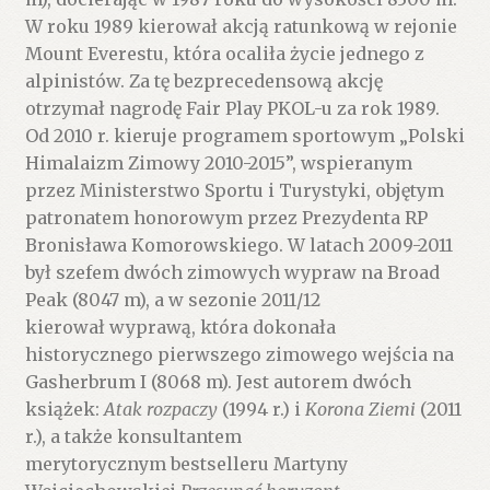
W roku 1989 kierował akcją ratunkową w rejonie
Mount Everestu, która ocaliła życie jednego z
alpinistów. Za tę bezprecedensową akcję
otrzymał nagrodę Fair Play PKOL-u za rok 1989.
Od 2010 r. kieruje programem sportowym „Polski
Himalaizm Zimowy 2010-2015”, wspieranym
przez Ministerstwo Sportu i Turystyki, objętym
patronatem honorowym przez Prezydenta RP
Bronisława Komorowskiego. W latach 2009-2011
był szefem dwóch zimowych wypraw na Broad
Peak (8047 m), a w sezonie 2011/12
kierował wyprawą, która dokonała
historycznego pierwszego zimowego wejścia na
Gasherbrum I (8068 m). Jest autorem dwóch
książek:
Atak rozpaczy
(1994 r.) i
Korona Ziemi
(2011
r.), a także konsultantem
merytorycznym bestselleru Martyny