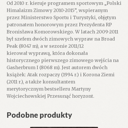
Od 2010 r. kieruje programem sportowym „Polski
Himalaizm Zimowy 2010-2015”, wspieranym
przez Ministerstwo Sportu i Turystyki, objętym
patronatem honorowym przez Prezydenta RP
Bronisława Komorowskiego. W latach 2009-2011
był szefem dwóch zimowych wypraw na Broad
Peak (8047 m), a w sezonie 2011/12
kierował wyprawą, która dokonała
historycznego pierwszego zimowego wejścia na
Gasherbrum I (8068 m). Jest autorem dwóch
książek: Atak rozpaczy (1994 r.) i Korona Ziemi
(2011 r.), a także konsultantem
merytorycznym bestselleru Martyny
Wojciechowskiej Przesunąć horyzont.
Podobne produkty